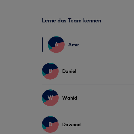
Lerne das Team kennen
A
Amir
D
Daniel
W
Wahid
D
Dawood