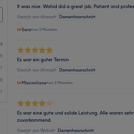
It was nice. Wahid did a great job. Patient and profes
Gestylt von Ahmad
•
Damenhaarschnitt
Sara
•
vor 2 Monaten
14
5
Es war ein guter Termin
1
Gestylt von Ahmad
•
Damenhaarschnitt
0
Maximiliane
•
vor 3 Monaten
1
Es war eine gute und solide Leistung. Alle waren sehr
zuvorkommend.
Gestylt von Wahid
•
Damenhaarschnitt