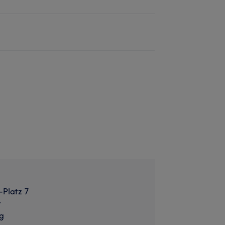
-Platz 7
t
g