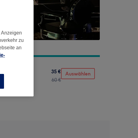
d Anzeigen
nverkehr zu
ebseite an
e-
35 €
Auswählen
60 €
n