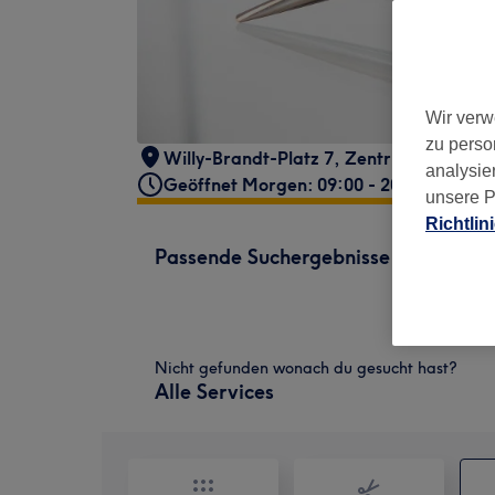
Wir verw
zu perso
Willy-Brandt-Platz 7
,
Zentrum-Ost
,
Lei
analysie
Geöffnet Morgen: 09:00 - 20:00
unsere P
Richtlin
Passende Suchergebnisse
Nicht gefunden wonach du gesucht hast?
Alle Services