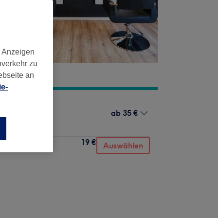
d Anzeigen
nverkehr zu
ebseite an
e-
ab
35 €
n
n
19 €
Auswählen