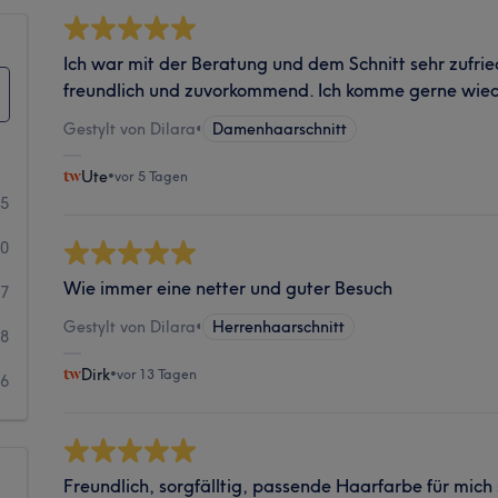
Ich war mit der Beratung und dem Schnitt sehr zufrie
freundlich und zuvorkommend. Ich komme gerne wied
Gestylt von Dilara
•
Damenhaarschnitt
Ute
•
vor 5 Tagen
75
10
Wie immer eine netter und guter Besuch
17
Gestylt von Dilara
•
Herrenhaarschnitt
18
Dirk
•
vor 13 Tagen
16
Freundlich, sorgfälltig, passende Haarfarbe für mich 