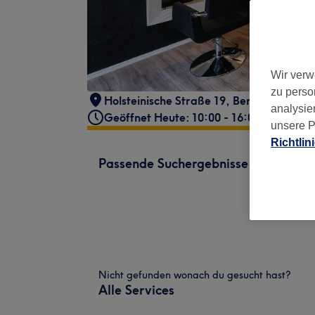
Wir verw
zu perso
Holsteinische Straße 19
,
Berlin, Wilmers
analysie
Geöffnet Heute: 10:00 - 16:00
unsere P
Richtlin
Passende Suchergebnisse
Nicht gefunden wonach du gesucht hast?
Alle Services