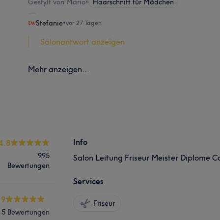
Gestylt von Mario
•
Haarschnitt für Mädchen
Stefanie
•
vor 27 Tagen
Salonantwort anzeigen
Mehr anzeigen...
Info
4.8
995
Salon Leitung Friseur Meister Diplome Co
Bewertungen
Services
.9
Friseur
15 Bewertungen