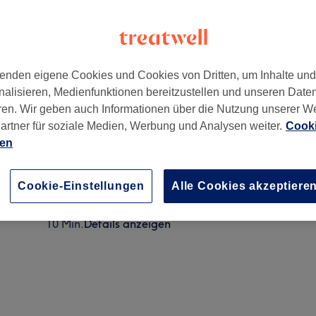
enden eigene Cookies und Cookies von Dritten, um Inhalte un
nalisieren, Medienfunktionen bereitzustellen und unseren Date
dorf
,
10717
ren. Wir geben auch Informationen über die Nutzung unserer W
artner für soziale Medien, Werbung und Analysen weiter.
Cooki
ien
Damen - Olaplex Rebuild Treatment 1&2 Inkl Föhne
50 Min. - 1 Std. 20 Min.
Details anzeigen
Cookie-Einstellungen
Alle Cookies akzeptiere
Damen - OLAPLEX Intensivkur Nr.2
10 Min.
Details anzeigen