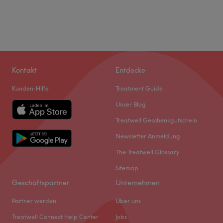
Kontakt
Entdecke
Kunden-Hilfe
Treatment Guide
Unser Blog
Treatwell Geschenkgutschein
Newsletter Anmeldung
The Treatwell Glossary
Sitemap
Geschäftspartner
Unternehmen
Partner werden
Über uns
Treatwell Connect Help Center
Jobs