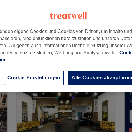
3
,
Berlin, Prenzlauer Berg
,
10437
enden eigene Cookies und Cookies von Dritten, um Inhalte un
nalisieren, Medienfunktionen bereitzustellen und unseren Date
ren. Wir geben auch Informationen über die Nutzung unserer W
artner für soziale Medien, Werbung und Analysen weiter.
Cooki
riends nimmt derzeit keine Buchungen über Treat
ien
verfügbare Salons in Ihrer Nähe zu finden.
Dort 
Cookie-Einstellungen
Alle Cookies akzeptiere