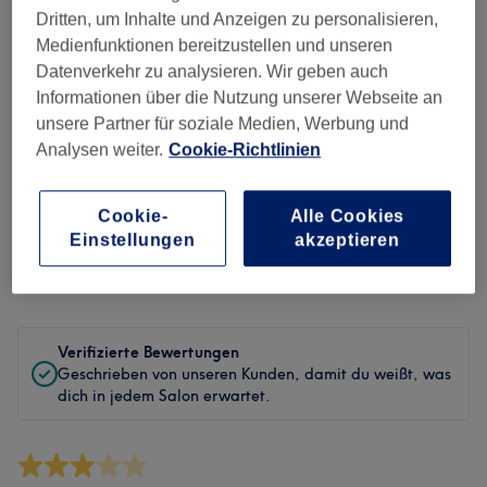
Sauberkeit
Dritten, um Inhalte und Anzeigen zu personalisieren,
Medienfunktionen bereitzustellen und unseren
Service
Datenverkehr zu analysieren. Wir geben auch
Informationen über die Nutzung unserer Webseite an
unsere Partner für soziale Medien, Werbung und
Analysen weiter.
Cookie-Richtlinien
Bewertungen filtern
Cookie-
Alle Cookies
Behandlung
Alle Bewertungen
Einstellungen
akzeptieren
Bewertung
Nach Sternen filtern
Verifizierte Bewertungen
Geschrieben von unseren Kunden, damit du weißt, was
dich in jedem Salon erwartet.