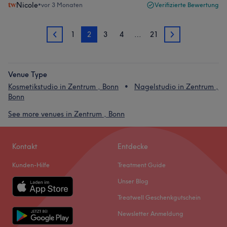
Nicole
•
vor 3 Monaten
Verifizierte Bewertung
1
2
3
4
…
21
1
3
Venue Type
Kosmetikstudio in Zentrum , Bonn
Nagelstudio in Zentrum ,
Bonn
See more venues in Zentrum , Bonn
Kontakt
Entdecke
Kunden-Hilfe
Treatment Guide
Unser Blog
Treatwell Geschenkgutschein
Newsletter Anmeldung