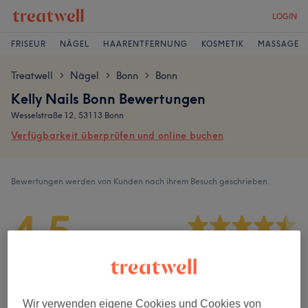
LOGIN
FRISEUR
NÄGEL
HAARENTFERNUNG
KOSMETIK
MASSAGE
Treatwell
Nägel
Bonn
Bonn
>
>
>
Kelly Nails Bonn Bewertungen
Wesselstraße 12, 53113 Bonn
Verfügbarkeit überprüfen und online buchen
Bewertungen werden von Kunden nach ihrem Besuch geschrieben.
4,5
130 Bewertungen
Ambiente
Wir verwenden eigene Cookies und Cookies von