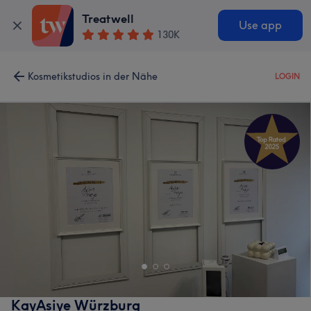
Treatwell
Use app
130K
Kosmetikstudios in der Nähe
LOGIN
KayAsiye Würzburg