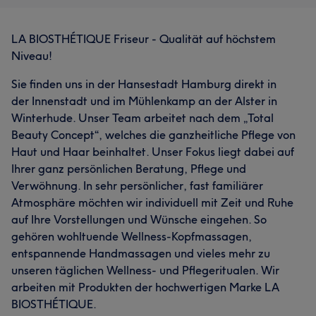
LA BIOSTHÉTIQUE Friseur - Qualität auf höchstem
Niveau!
Sie finden uns in der Hansestadt Hamburg direkt in
Was unsere Kunden über Markus sagen
der Innenstadt und im Mühlenkamp an der Alster in
Winterhude. Unser Team arbeitet nach dem „Total
Kompetent
37
Professionell
36
Talentiert
22
Beauty Concept“, welches die ganzheitliche Pflege von
Erfahren
19
Haut und Haar beinhaltet. Unser Fokus liegt dabei auf
Ihrer ganz persönlichen Beratung, Pflege und
Verwöhnung. In sehr persönlicher, fast familiärer
Atmosphäre möchten wir individuell mit Zeit und Ruhe
Was unsere Kunden über Souad sagen
auf Ihre Vorstellungen und Wünsche eingehen. So
gehören wohltuende Wellness-Kopfmassagen,
Talentiert
18
Kompetent
15
Professionell
11
entspannende Handmassagen und vieles mehr zu
unseren täglichen Wellness- und Pflegeritualen. Wir
Sympathisch
10
arbeiten mit Produkten der hochwertigen Marke LA
BIOSTHÉTIQUE.