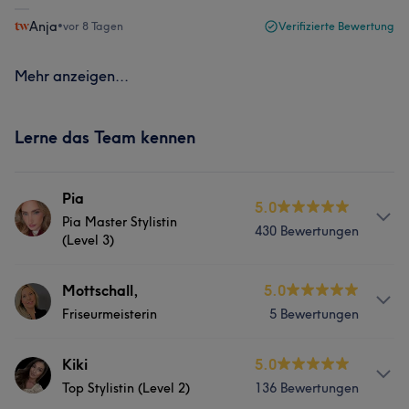
Anja
•
vor 8 Tagen
Verifizierte Bewertung
Mehr anzeigen...
Lerne das Team kennen
Pia
5.0
Pia Master Stylistin
430 Bewertungen
(Level 3)
Info
Mottschall,
5.0
Friseurmeisterin
5 Bewertungen
👍Als Top Stylistin (Level 2) kombiniere ich Kreativität,
Fachwissen und Präzision, um Ihnen individuelle und
trendbewusste Looks zu kreieren. Mit vielen Jahren
Info
Kiki
5.0
Erfahrung im Friseurhandwerk biete ich Ihnen
Top Stylistin (Level 2)
136 Bewertungen
Liebe Kunden, Herzlich Willkommen! :)😊 Kurze Vita: Ich
professionelle Haarschnitte, Colorationen und Stylings,