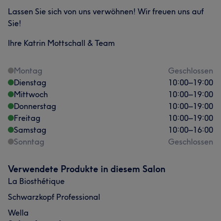
Lassen Sie sich von uns verwöhnen! Wir freuen uns auf
Sie!
Ihre Katrin Mottschall & Team
Was unsere Kunden über Milena sagen
Kompetent
22
Herzlich
13
Talentiert
13
Montag
Geschlossen
Dienstag
10:00
–
19:00
Freundlich
10
Mittwoch
10:00
–
19:00
Donnerstag
10:00
–
19:00
Freitag
10:00
–
19:00
Samstag
10:00
–
16:00
Sonntag
Geschlossen
Verwendete Produkte in diesem Salon
La Biosthétique
Schwarzkopf Professional
Wella