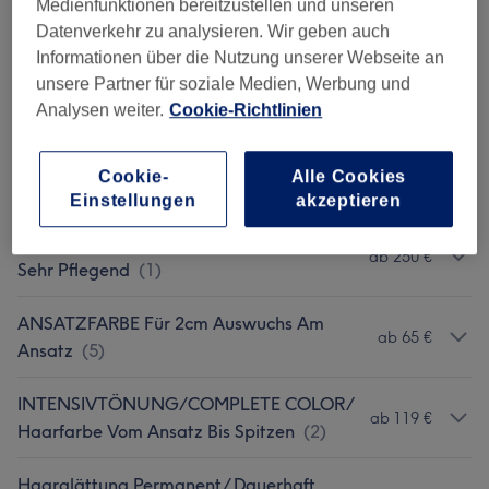
Glossing+Keratin MMC Keratinservice
ab 49,50 €
Medienfunktionen bereitzustellen und unseren
La Bio Pflege
(
6
)
Datenverkehr zu analysieren. Wir geben auch
Informationen über die Nutzung unserer Webseite an
Strähnen/ Babylights/klassische
unsere Partner für soziale Medien, Werbung und
Strähnentechnik+ MMC KERATIN
ab 130,50 €
Analysen weiter.
Cookie-Richtlinien
SERVICE
(
8
)
Cookie-
Alle Cookies
SPa Beauty Upgrades La Biosthetique
(
3
)
ab 8 €
Einstellungen
akzeptieren
Keratinglättung/ Seidig Glattere Haare/
ab 250 €
Sehr Pflegend
(
1
)
ANSATZFARBE Für 2cm Auswuchs Am
ab 65 €
Ansatz
(
5
)
INTENSIVTÖNUNG/COMPLETE COLOR/
ab 119 €
Haarfarbe Vom Ansatz Bis Spitzen
(
2
)
Haarglättung Permanent/ Dauerhaft