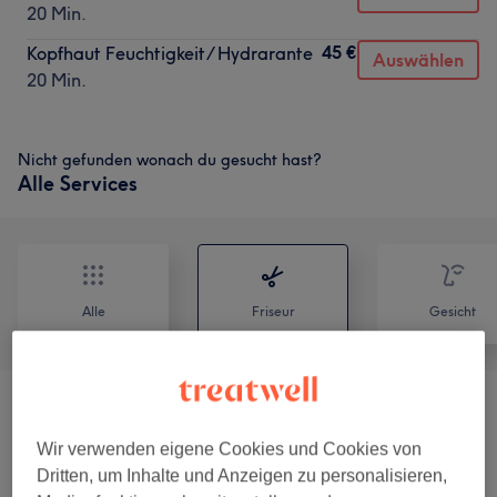
20 Min.
45 €
Kopfhaut Feuchtigkeit/ Hydrarante
Auswählen
20 Min.
Nicht gefunden wonach du gesucht hast?
Alle Services
Alle
Friseur
Gesicht
SCHNITT & STYLING Professional
(
5
)
ab 34 €
Wir verwenden eigene Cookies und Cookies von
BALAYAGE TECHNIK +
Dritten, um Inhalte und Anzeigen zu personalisieren,