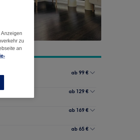
d Anzeigen
nverkehr zu
ebseite an
e-
ab
99 €
n
ab
129 €
ab
169 €
ab
65 €