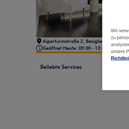
Wir verw
zu perso
Aiperturmstraße 2
,
Besigheim
,
74354
analysie
Geöffnet Heute: 09:00 - 13:00
unsere P
Richtlin
Beliebte Services