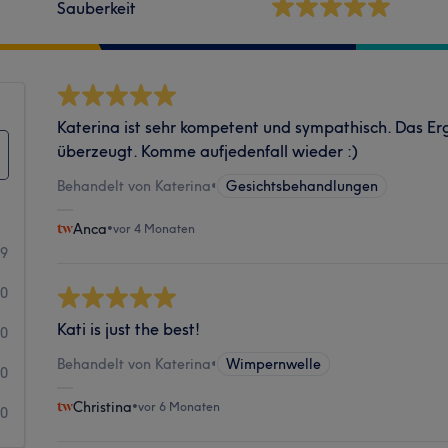
Sauberkeit
Katerina ist sehr kompetent und sympathisch. Das Er
überzeugt. Komme aufjedenfall wieder :)
Behandelt von Katerina
•
Gesichtsbehandlungen
Anca
•
vor 4 Monaten
9
0
Kati is just the best!
0
Behandelt von Katerina
•
Wimpernwelle
0
Christina
•
vor 6 Monaten
0