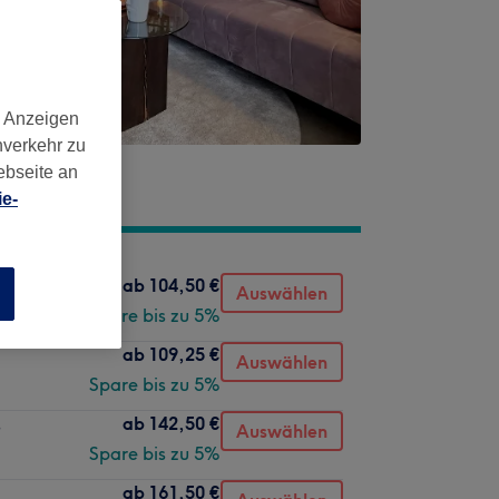
d Anzeigen
nverkehr zu
ebseite an
e-
ab
104,50 €
Auswählen
n
Spare bis zu 5%
ab
109,25 €
Auswählen
Spare bis zu 5%
ab
142,50 €
s
Auswählen
Spare bis zu 5%
ab
161,50 €