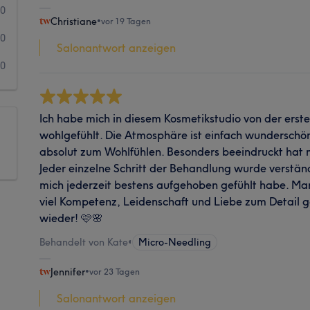
0
Christiane
•
vor 19 Tagen
0
Salonantwort anzeigen
0
Ich habe mich in diesem Kosmetikstudio von der erst
wohlgefühlt. Die Atmosphäre ist einfach wunderschön
absolut zum Wohlfühlen. Besonders beeindruckt hat 
Jeder einzelne Schritt der Behandlung wurde verständl
mich jederzeit bestens aufgehoben gefühlt habe. Man 
viel Kompetenz, Leidenschaft und Liebe zum Detail g
wieder! 🩷🌸
Behandelt von Kate
•
Micro-Needling
Jennifer
•
vor 23 Tagen
Salonantwort anzeigen