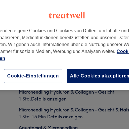
enden eigene Cookies und Cookies von Dritten, um Inhalte un
nalisieren, Medienfunktionen bereitzustellen und unseren Date
 69
,
Reinickendorf
,
Berlin
,
13403
ren. Wir geben auch Informationen über die Nutzung unserer W
artner für soziale Medien, Werbung und Analysen weiter.
Cooki
ien
Aquafacial
Cookie-Einstellungen
Alle Cookies akzeptiere
1 Std.
Details anzeigen
Microneedling Hyaluron & Collagen - Gesicht
1 Std.
Details anzeigen
Microneedling Hyaluron & Collagen - Gesicht & Hal
1 Std. 15 Min.
Details anzeigen
Aquafacial & Microneedling