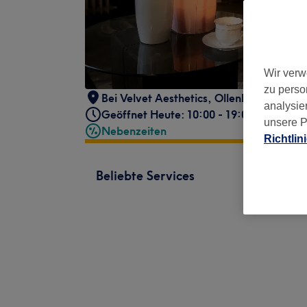
Wir verw
zu perso
Bei Velvet Aesthetics
,
Ollenhauerstraße
analysie
Geöffnet Heute: 10:00 - 19:00
unsere P
Nebenzeiten
Richtlin
Beliebte Services