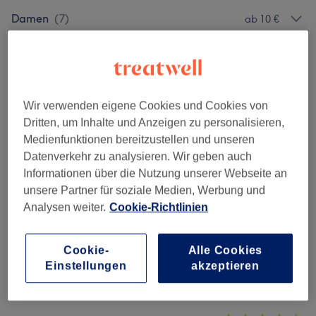
Damen
(
7
)
ab 10 €
Farbe
(
4
)
ab 6 €
Strähnentechniken
(
3
)
ab 60 €
Wir verwenden eigene Cookies und Cookies von
Herren
(
10
)
ab 5 €
Dritten, um Inhalte und Anzeigen zu personalisieren,
Medienfunktionen bereitzustellen und unseren
Datenverkehr zu analysieren. Wir geben auch
Informationen über die Nutzung unserer Webseite an
Salonbewertungen
unsere Partner für soziale Medien, Werbung und
Analysen weiter.
Cookie-Richtlinien
4,6
Cookie-
Alle Cookies
50 Bewertungen
Einstellungen
akzeptieren
Ambiente