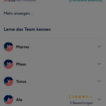
Nina
•
vor 4 Monaten
Verifizierte Bewertung
Mehr anzeigen...
Lerne das Team kennen
M
Marina
Services
M
Misso
Friseur
Gesicht
Services
Y
Yunus
Friseur
Gesicht
Services
3.6
A
Ala
5 Bewertungen