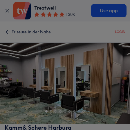
Treatwell
Use app
130K
Friseure in der Nähe
LOGIN
Kamm& Schere Harburg