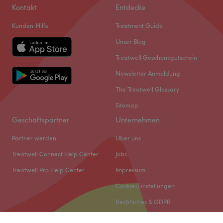
Kontakt
Entdecke
Kunden-Hilfe
Treatment Guide
Unser Blog
Treatwell Geschenkgutschein
Newsletter Anmeldung
The Treatwell Glossary
Sitemap
Geschäftspartner
Unternehmen
Partner werden
Über uns
Treatwell Connect Help Center
Jobs
Treatwell Pro Help Center
Impressum
Cookie-Einstellungen
Rechtliches & GDPR