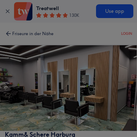
Treatwell
Use app
130K
Friseure in der Nähe
LOGIN
Kamm& Schere Harburg