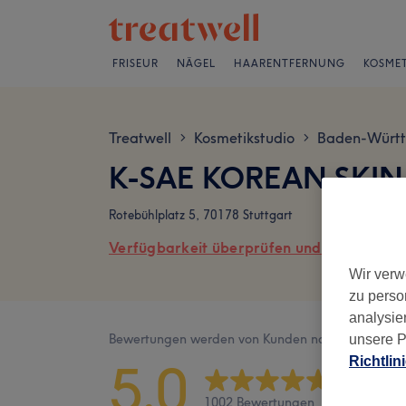
FRISEUR
NÄGEL
HAARENTFERNUNG
KOSMET
Treatwell
Kosmetikstudio
Baden-Würt
>
>
K-SAE KOREAN SKIN
Rotebühlplatz 5, 70178 Stuttgart
Verfügbarkeit überprüfen und online buch
Wir verw
zu perso
analysie
Bewertungen werden von Kunden nach ihrem Besu
unsere P
Richtlin
5,0
1002 Bewertungen