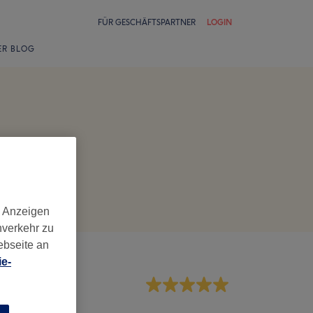
FÜR GESCHÄFTSPARTNER
LOGIN
ER BLOG
d Anzeigen
nverkehr zu
ebseite an
e-
rvice