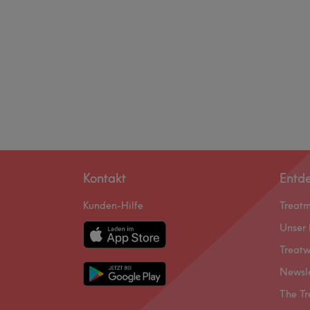
Kontakt
Entd
Kunden-Hilfe
Treat
Unser 
Treatw
Newsl
The Tr