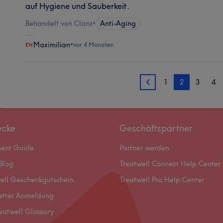
auf Hygiene und Sauberkeit.
Behandelt von Clara
•
Anti-Aging
Maximilian
•
vor 4 Monaten
1
2
3
4
1
ecke
Geschäftspartner
ment Guide
Partner werden
Blog
Treatwell Connect Help Center
ell Geschenkgutschein
Treatwell Pro Help Center
etter Anmeldung
eatwell Glossary