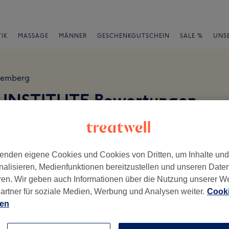
IK
MASSAGE
MÄNNER
GESCHENKGUTSCHEIN
SALE %
UNS
temberg
 INSTITUTE Bewertungen
en
enden eigene Cookies und Cookies von Dritten, um Inhalte un
nalisieren, Medienfunktionen bereitzustellen und unseren Date
ren. Wir geben auch Informationen über die Nutzung unserer W
ch geschrieben.
artner für soziale Medien, Werbung und Analysen weiter.
Cooki
ien
Ambiente
Se