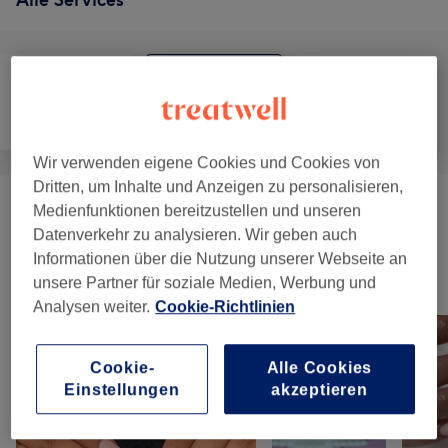
Kosmetische
Gesicht
Massage
Zahnmedizin
Wir verwenden eigene Cookies und Cookies von
Dritten, um Inhalte und Anzeigen zu personalisieren,
Medienfunktionen bereitzustellen und unseren
Massagen
(
1
)
ab 79 €
Datenverkehr zu analysieren. Wir geben auch
Informationen über die Nutzung unserer Webseite an
Unsere Arbeit
unsere Partner für soziale Medien, Werbung und
Bild anklicken für weitere Details
Analysen weiter.
Cookie-Richtlinien
Cookie-
Alle Cookies
Einstellungen
akzeptieren