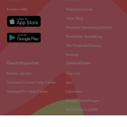
Kunden-Hilfe
Treatment Guide
Unser Blog
Treatwell Geschenkgutschein
Newsletter Anmeldung
The Treatwell Glossary
Sitemap
Geschäftspartner
Unternehmen
Partner werden
Über uns
Treatwell Connect Help Center
Jobs
Treatwell Pro Help Center
Impressum
Cookie-Einstellungen
Rechtliches & GDPR