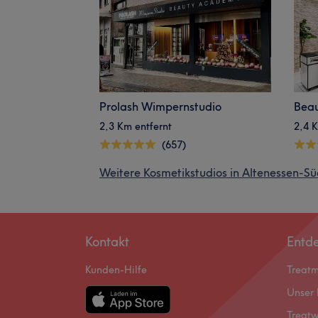
Prolash Wimpernstudio
Beau
2,3 Km entfernt
2,4 K
(657)
Weitere Kosmetikstudios in Altenessen-Sü
Kontakt
Entd
Kunden-Hilfe
Treat
Unser 
Treatw