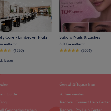
ty Care - Limbecker Platz
Sakura Nails & Lashes
m entfernt
3,0 Km entfernt
(1250)
(2006)
d, Essen
ecke
Geschäftspartner
ment Guide
Partner werden
Blog
Treatwell Connect Help Center
ell Geschenkgutschein
Treatwell Pro Help Center