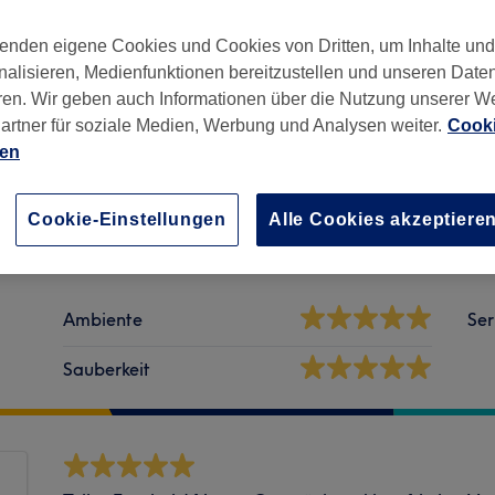
enden eigene Cookies und Cookies von Dritten, um Inhalte un
nalisieren, Medienfunktionen bereitzustellen und unseren Date
ren. Wir geben auch Informationen über die Nutzung unserer W
artner für soziale Medien, Werbung und Analysen weiter.
Cooki
ien
eutschland
Cookie-Einstellungen
Alle Cookies akzeptiere
Ambiente
Ser
Sauberkeit