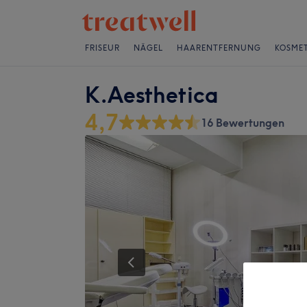
FRISEUR
NÄGEL
HAARENTFERNUNG
KOSMET
K.Aesthetica
4,7
16 Bewertungen