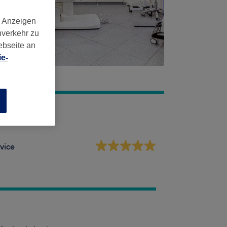
d Anzeigen
nverkehr zu
ebseite an
e-
n
vice