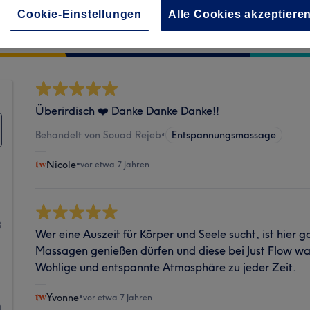
Cookie-Einstellungen
Alle Cookies akzeptiere
Sauberkeit
Überirdisch ❤️ Danke Danke Danke!!
Behandelt von Souad Rejeb
•
Entspannungsmassage
Nicole
•
vor etwa 7 Jahren
1
3
Wer eine Auszeit für Körper und Seele sucht, ist hier go
Massagen genießen dürfen und diese bei Just Flow wa
1
Wohlige und entspannte Atmosphäre zu jeder Zeit.
1
Yvonne
•
vor etwa 7 Jahren
0