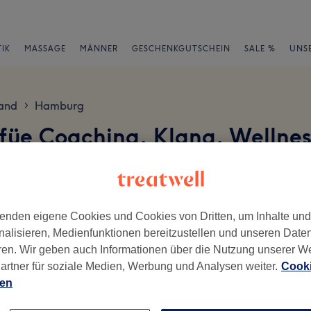
IK
MASSAGE
MÄNNER
GESCHENKGUTSCHEIN
SALE %
UNS
and
Hamburg
>
e füe Coaching, Klang, Wellne
tung Bewertungen
en
enden eigene Cookies und Cookies von Dritten, um Inhalte un
nalisieren, Medienfunktionen bereitzustellen und unseren Date
ren. Wir geben auch Informationen über die Nutzung unserer W
artner für soziale Medien, Werbung und Analysen weiter.
Cooki
ien
ch geschrieben.
Ambiente
Se