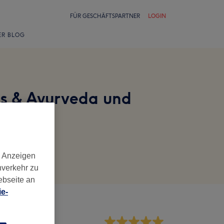
FÜR GESCHÄFTSPARTNER
LOGIN
ER BLOG
ss & Ayurveda und
d Anzeigen
nverkehr zu
ebseite an
e-
rvice