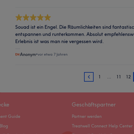
Souad ist ein Engel. Die Räumlichkeiten sind fantastis
entspannen und runterkommen. Absolut empfehlenswert
Erlebnis ist was man nie vergessen wird.
Anonym
•
vor etwa 7 Jahren
1
…
11
12
12
ecke
Geschäftspartner
ment Guide
Partner werden
Blog
Treatwell Connect Help Center