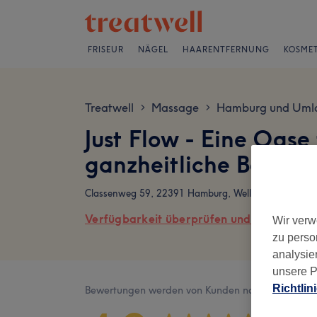
FRISEUR
NÄGEL
HAARENTFERNUNG
KOSMET
Treatwell
Massage
Hamburg und Uml
>
>
Just Flow - Eine Oas
ganzheitliche Beglei
Classenweg 59, 22391 Hamburg, Wellingsbüttel
Verfügbarkeit überprüfen und online buch
Wir verw
zu perso
analysie
unsere P
Richtlin
Bewertungen werden von Kunden nach ihrem Besu