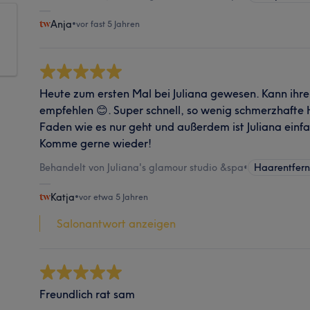
Anja
•
vor fast 5 Jahren
Heute zum ersten Mal bei Juliana gewesen. Kann ihren
empfehlen 😊. Super schnell, so wenig schmerzhafte
Faden wie es nur geht und außerdem ist Juliana einfac
Komme gerne wieder!
Behandelt von Juliana's glamour studio &spa
•
Haarentfern
Katja
•
vor etwa 5 Jahren
Salonantwort anzeigen
Freundlich rat sam