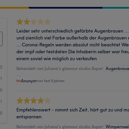
Leider sehr unterschiedlich gefärbte Augenbrauen 
und ziemlich viel Farbe außerhalb der Augenbrauen d
… Corona-Regeln werden absolut nicht beachtet Wed
der impf oder testdaten Die Inhaberin selber war fr
einem soviel wie möglich zu verkaufen
2
Behandelt von Juliana's glamour studio &spa
•
Augenbraue
1
Anonym
•
vor fast 5 Jahren
0
1
Empfehlenswert - nimmt sich Zeit, hört gut zu und m
0
entspannen.
Behandelt von Juliana's glamour studio &spa
•
Wimpernwel