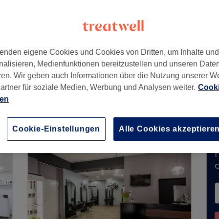
enden eigene Cookies und Cookies von Dritten, um Inhalte un
nalisieren, Medienfunktionen bereitzustellen und unseren Date
ren. Wir geben auch Informationen über die Nutzung unserer W
artner für soziale Medien, Werbung und Analysen weiter.
Cooki
nimmt derzeit keine Buchungen über Treatwell e
ien
e Salons in Ihrer Nähe zu finden.
Dort warten vi
Cookie-Einstellungen
Alle Cookies akzeptiere