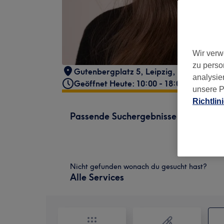
Wir verw
zu perso
Gutenbergplatz 5
,
Leipzig
,
04103
analysie
Geöffnet Heute: 10:00 - 18:00
unsere P
Richtlin
Passende Suchergebnisse
Nicht gefunden wonach du gesucht hast?
Alle Services