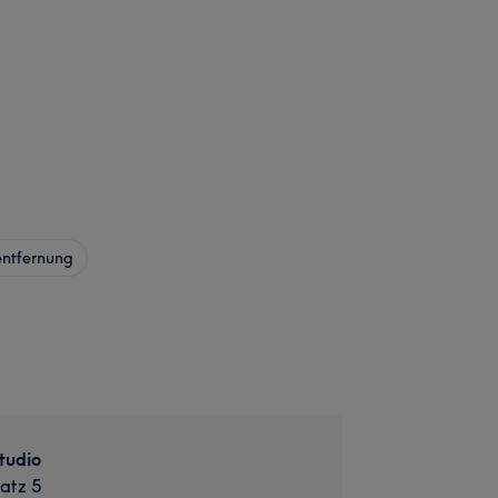
ntfernung
tudio
atz 5