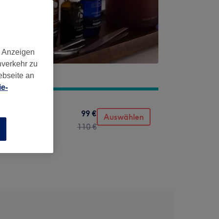
d Anzeigen
nverkehr zu
ebseite an
e-
99 €
Auswählen
110 €
n