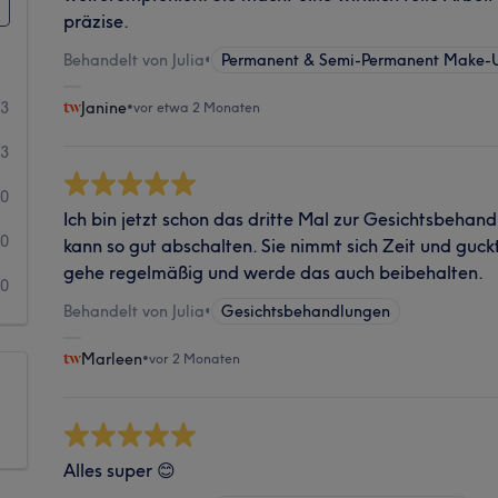
präzise.
Behandelt von Julia
•
Permanent & Semi-Permanent Make-
33
Janine
•
vor etwa 2 Monaten
3
0
Ich bin jetzt schon das dritte Mal zur Gesichtsbeha
0
kann so gut abschalten. Sie nimmt sich Zeit und guckt
gehe regelmäßig und werde das auch beibehalten.
0
Behandelt von Julia
•
Gesichtsbehandlungen
Marleen
•
vor 2 Monaten
Alles super 😊