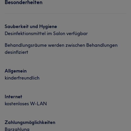
Besonderheiten
Friseur
Gesicht
Massage
Was unsere Kunden über Evi sagen
Sauberkeit und Hygiene
Desinfektionsmittel im Salon verfügbar
Talentiert
9
Professionell
6
Außergewöhnlich
6
Behandlungsräume werden zwischen Behandlungen
Herzlich
6
desinfiziert
Allgemein
kinderfreundlich
Internet
kostenloses W-LAN
Zahlungsmöglichkeiten
Barzahlung