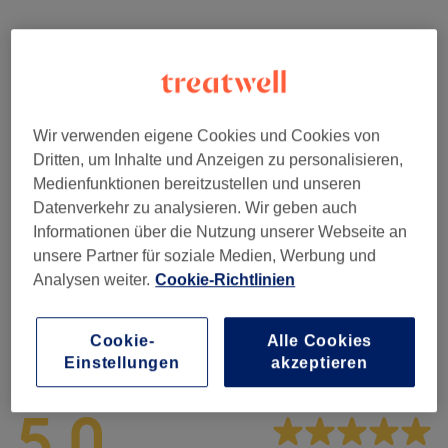
Nicht gefunden wonach du gesucht hast?
Alle Services
Damen - Haarschnitte & Styling
(
2
)
ab 60 €
Wir verwenden eigene Cookies und Cookies von
Dritten, um Inhalte und Anzeigen zu personalisieren,
Damen - Farbe & Coloration
(
14
)
ab 50 €
Medienfunktionen bereitzustellen und unseren
Datenverkehr zu analysieren. Wir geben auch
Haarkuren & Pflege
(
2
)
89 €
Informationen über die Nutzung unserer Webseite an
unsere Partner für soziale Medien, Werbung und
Herren - Haarschnitte & Stylings
(
1
)
80 €
Analysen weiter.
Cookie-Richtlinien
Cookie-
Alle Cookies
Salonbewertungen
Einstellungen
akzeptieren
5,0