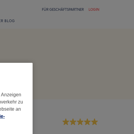
FÜR GESCHÄFTSPARTNER
LOGIN
ER BLOG
d Anzeigen
nverkehr zu
ebseite an
e-
rvice