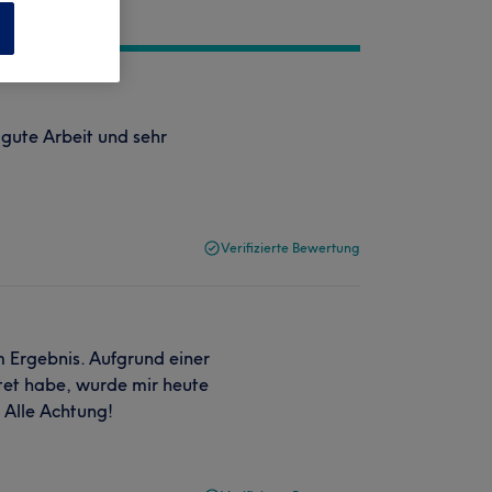
n
 gute Arbeit und sehr
Verifizierte Bewertung
m Ergebnis. Aufgrund einer
rtet habe, wurde mir heute
 Alle Achtung!