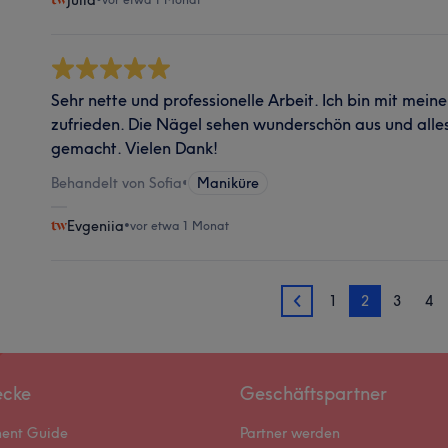
Julia
Sehr nette und professionelle Arbeit. Ich bin mit mei
zufrieden. Die Nägel sehen wunderschön aus und alles
gemacht. Vielen Dank!
Behandelt von Sofia
•
Maniküre
Evgeniia
•
vor etwa 1 Monat
1
2
3
4
1
ecke
Geschäftspartner
ment Guide
Partner werden