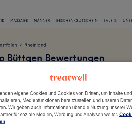
IK
MASSAGE
MÄNNER
GESCHENKGUTSCHEIN
SALE %
UNS
estfalen
Rheinland
>
io Büttgen Bewertungen
en
enden eigene Cookies und Cookies von Dritten, um Inhalte un
nalisieren, Medienfunktionen bereitzustellen und unseren Date
ren. Wir geben auch Informationen über die Nutzung unserer W
ch geschrieben.
artner für soziale Medien, Werbung und Analysen weiter.
Cooki
Ambiente
Se
ien