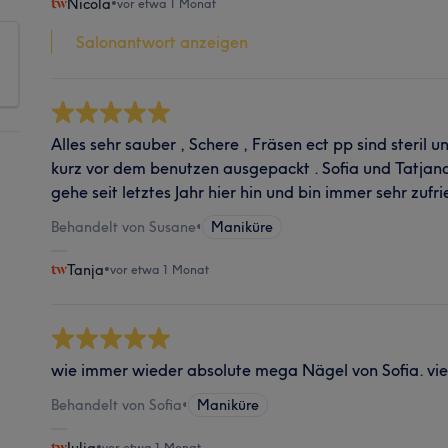
Nicola
•
vor etwa 1 Monat
Salonantwort anzeigen
Alles sehr sauber , Schere , Fräsen ect pp sind steril
kurz vor dem benutzen ausgepackt . Sofia und Tatjana 
gehe seit letztes Jahr hier hin und bin immer sehr zufri
Behandelt von Susane
•
Maniküre
Tanja
•
vor etwa 1 Monat
wie immer wieder absolute mega Nägel von Sofia. vie
Behandelt von Sofia
•
Maniküre
•
vor etwa 1 Monat