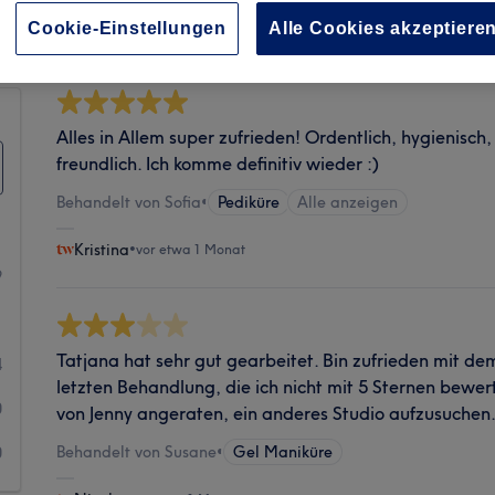
Sauberkeit
Cookie-Einstellungen
Alle Cookies akzeptiere
Alles in Allem super zufrieden! Ordentlich, hygienisch,
freundlich. Ich komme definitiv wieder :)
Behandelt von Sofia
•
Pediküre
Alle anzeigen
Kristina
•
vor etwa 1 Monat
9
1
Tatjana hat sehr gut gearbeitet. Bin zufrieden mit de
4
letzten Behandlung, die ich nicht mit 5 Sternen bewe
0
von Jenny angeraten, ein anderes Studio aufzusuchen.
Behandelt von Susane
•
Gel Maniküre
0