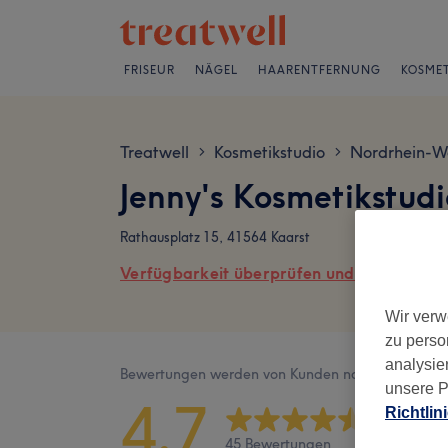
FRISEUR
NÄGEL
HAARENTFERNUNG
KOSMET
Treatwell
Kosmetikstudio
Nordrhein-W
>
>
Jenny's Kosmetikstud
Rathausplatz 15, 41564 Kaarst
Verfügbarkeit überprüfen und online buch
Wir verw
zu perso
analysie
Bewertungen werden von Kunden nach ihrem Besu
unsere P
4,7
Richtlin
45 Bewertungen