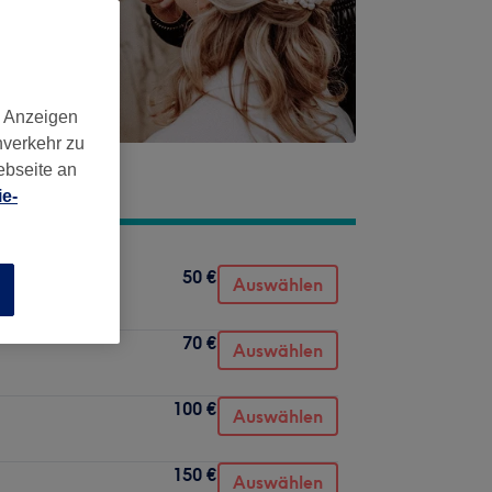
d Anzeigen
nverkehr zu
ebseite an
e-
50 €
Auswählen
n
70 €
Auswählen
100 €
Auswählen
150 €
Auswählen