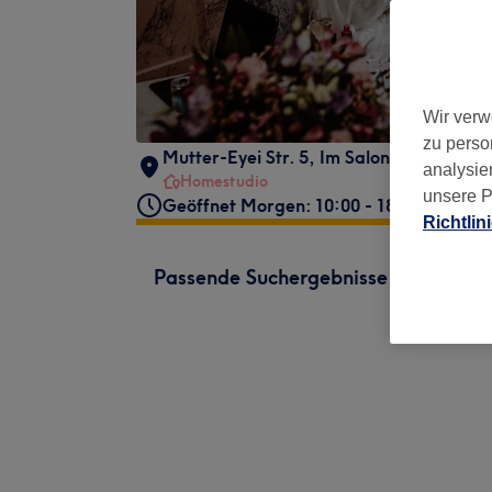
Wir verw
zu perso
Mutter-Eyei Str. 5
,
Im Salon by Aura Hai
analysie
Homestudio
unsere P
Geöffnet Morgen: 10:00 - 18:00
Richtlin
Passende Suchergebnisse