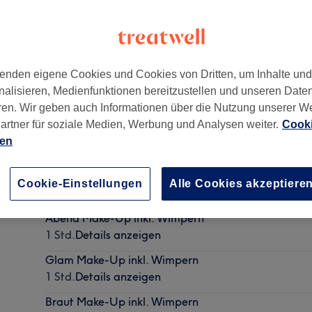
enden eigene Cookies und Cookies von Dritten, um Inhalte un
nalisieren, Medienfunktionen bereitzustellen und unseren Date
rstyling
,
Düsseldorf
,
40213
ren. Wir geben auch Informationen über die Nutzung unserer W
artner für soziale Medien, Werbung und Analysen weiter.
Cooki
ien
Tages Make-Up
Cookie-Einstellungen
Alle Cookies akzeptiere
30 Min.
Details anzeigen
Abend Make-Up inkl. Wimpern
1 Std.
Details anzeigen
Glam Make-Up inkl. Wimpern
1 Std.
Details anzeigen
Braut Make-Up inkl. Wimpern