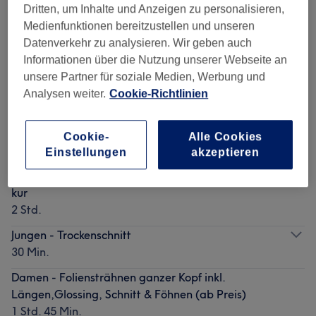
Dritten, um Inhalte und Anzeigen zu personalisieren,
Medienfunktionen bereitzustellen und unseren
Mehr Salons anzeigen
Datenverkehr zu analysieren. Wir geben auch
Informationen über die Nutzung unserer Webseite an
unsere Partner für soziale Medien, Werbung und
Beliebte Services
Analysen weiter.
Cookie-Richtlinien
Damen - Foliensträhnen halber Kopf inkl. Längen,
Glossing & Föhnen (ab Preis)
Cookie-
Alle Cookies
1 Std. 15 Min.
Einstellungen
akzeptieren
Damen - Strähnen Halber Kopf Länge & Spitze intensiv
kur
2 Std.
Jungen - Trockenschnitt
30 Min.
Damen - Foliensträhnen ganzer Kopf inkl.
Längen,Glossing, Schnitt & Föhnen (ab Preis)
1 Std. 45 Min.