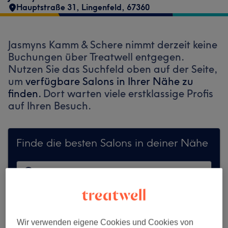
Hauptstraße 31
,
Lingenfeld
,
67360
Jasmyns Kamm & Schere nimmt derzeit keine
Buchungen über Treatwell entgegen.
Nutzen Sie das Suchfeld oben auf der Seite,
um
verfügbare Salons in Ihrer Nähe zu
finden.
Dort warten viele erstklassige Profis
auf Ihren Besuch.
Finde die besten Salons in deiner Nähe
Auf Treatwell finden
Wir verwenden eigene Cookies und Cookies von