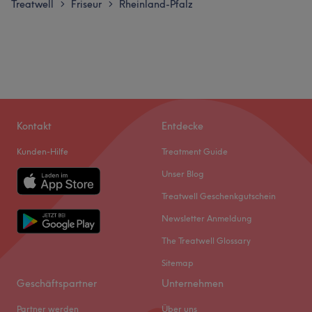
Treatwell
Friseur
Rheinland-Pfalz
>
>
Kontakt
Entdecke
Kunden-Hilfe
Treatment Guide
Unser Blog
Treatwell Geschenkgutschein
Newsletter Anmeldung
The Treatwell Glossary
Sitemap
Geschäftspartner
Unternehmen
Partner werden
Über uns