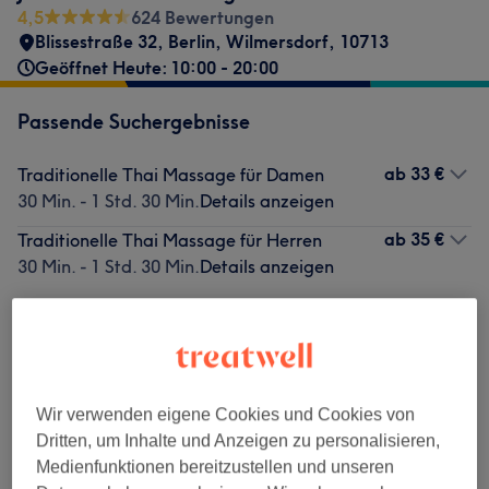
4,5
624 Bewertungen
Blissestraße 32
,
Berlin, Wilmersdorf
,
10713
Geöffnet Heute: 10:00 - 20:00
Passende Suchergebnisse
ab
33 €
Traditionelle Thai Massage für Damen
30 Min. - 1 Std. 30 Min.
Details anzeigen
ab
35 €
Traditionelle Thai Massage für Herren
30 Min. - 1 Std. 30 Min.
Details anzeigen
Nicht gefunden wonach du gesucht hast?
Alle Services
Wir verwenden eigene Cookies und Cookies von
Massagen
(
8
)
ab 33 €
Dritten, um Inhalte und Anzeigen zu personalisieren,
Medienfunktionen bereitzustellen und unseren