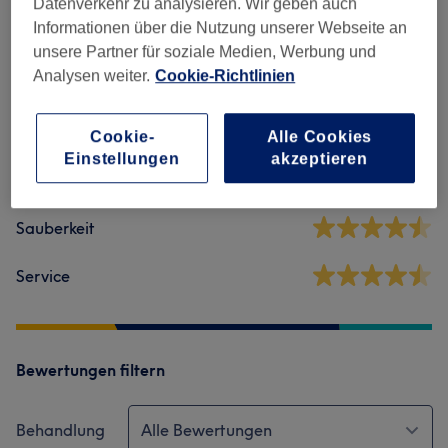
Datenverkehr zu analysieren. Wir geben auch
Salonbewertungen
Informationen über die Nutzung unserer Webseite an
unsere Partner für soziale Medien, Werbung und
Analysen weiter.
Cookie-Richtlinien
4,5
624 Bewertungen
Cookie-
Alle Cookies
Einstellungen
akzeptieren
Ambiente
Sauberkeit
Service
Bewertungen filtern
Behandlung
Alle Bewertungen