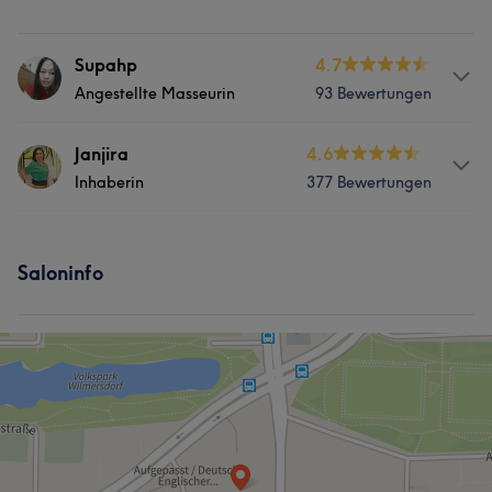
Supahp
4.7
Angestellte Masseurin
93 Bewertungen
Services
Janjira
4.6
Inhaberin
377 Bewertungen
Massage
Services
Saloninfo
Massage
Was unsere Kunden über Janjira sagen
Freundlich
12
Kompetent
9
Professionell
9
Gründlich
8