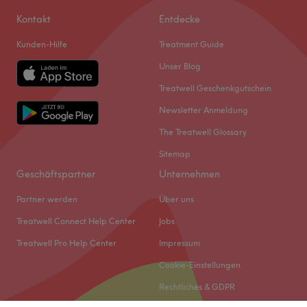
Kontakt
Entdecke
Kunden-Hilfe
Treatment Guide
Unser Blog
Treatwell Geschenkgutschein
Newsletter Anmeldung
The Treatwell Glossary
Sitemap
Geschäftspartner
Unternehmen
Partner werden
Über uns
Treatwell Connect Help Center
Jobs
Treatwell Pro Help Center
Impressum
Cookie-Einstellungen
Rechtliches & GDPR