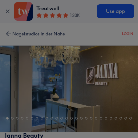
Treatwell
Use app
130K
Nagelstudios in der Nähe
LOGIN
Janna Beauty