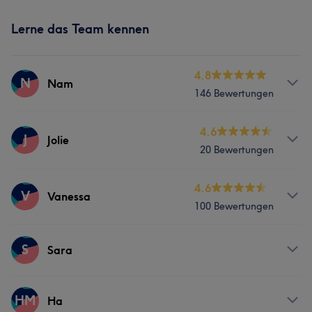
Lerne das Team kennen
4.8
N
Nam
146 Bewertungen
Services
4.6
J
Jolie
20 Bewertungen
Nägel
Gesicht
Massage
Services
4.6
V
Vanessa
Was unsere Kunden über Nam sagen
100 Bewertungen
Nägel
Gesicht
Massage
Professionell
7
Gründlich
6
Services
S
Sara
Nägel
Friseur
Gesicht
Massage
Services
HM
Ha