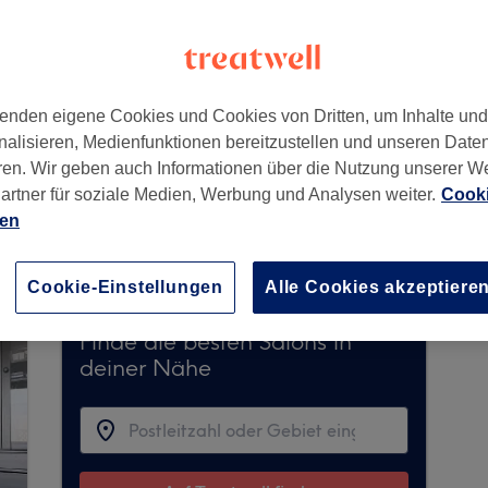
122
enden eigene Cookies und Cookies von Dritten, um Inhalte un
nalisieren, Medienfunktionen bereitzustellen und unseren Date
ren. Wir geben auch Informationen über die Nutzung unserer W
artner für soziale Medien, Werbung und Analysen weiter.
Cooki
erzeit keine Buchungen über Treatwell entgegen
ien
ns in Ihrer Nähe zu finden.
Dort warten viele er
Cookie-Einstellungen
Alle Cookies akzeptiere
Finde die besten Salons in
deiner Nähe