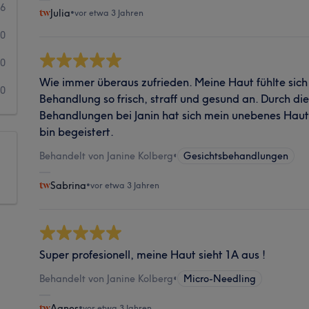
6
Julia
•
vor etwa 3 Jahren
0
0
Wie immer überaus zufrieden. Meine Haut fühlte sich
0
Behandlung so frisch, straff und gesund an. Durch d
Behandlungen bei Janin hat sich mein unebenes Hautbi
bin begeistert.
Behandelt von Janine Kolberg
•
Gesichtsbehandlungen
Sabrina
•
vor etwa 3 Jahren
Super profesionell, meine Haut sieht 1A aus !
Behandelt von Janine Kolberg
•
Micro-Needling
Agnes
•
vor etwa 3 Jahren