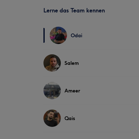
Lerne das Team kennen
Odai
Salem
Ameer
Qais