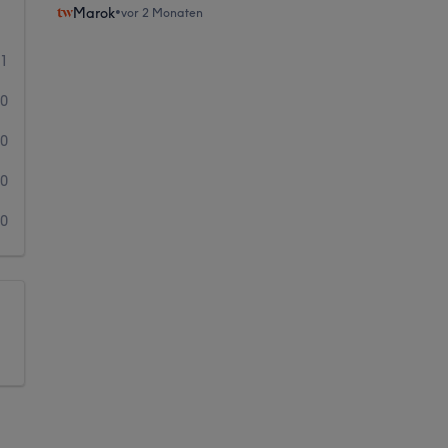
Marok
•
vor 2 Monaten
1
0
0
0
0