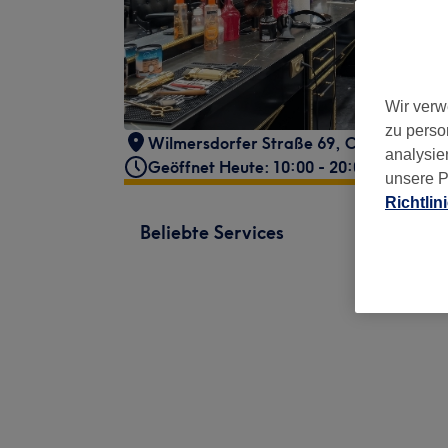
Wir verw
zu perso
Wilmersdorfer Straße 69
,
Charlottenbu
analysie
Geöffnet Heute: 10:00 - 20:00
unsere P
Richtlin
Beliebte Services