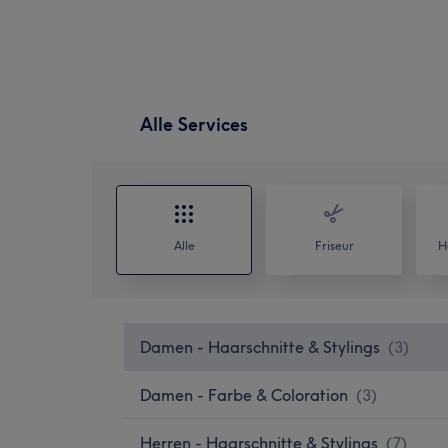
Alle Services
Alle
Friseur
H
Damen - Haarschnitte & Stylings
(
3
)
Damen - Farbe & Coloration
(
3
)
Herren - Haarschnitte & Stylings
(
7
)