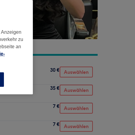
d Anzeigen
nverkehr zu
ebseite an
e-
30 €
Auswählen
n
35 €
Auswählen
7 €
Auswählen
7 €
Auswählen