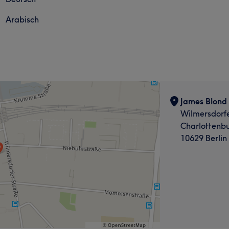
Arabisch
James Blond
Wilmersdorfe
Charlottenb
10629 Berlin