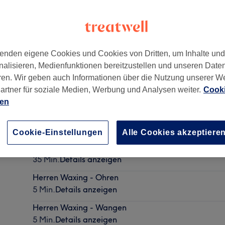
enden eigene Cookies und Cookies von Dritten, um Inhalte un
nalisieren, Medienfunktionen bereitzustellen und unseren Date
rg
,
Berlin
,
10629
ren. Wir geben auch Informationen über die Nutzung unserer W
artner für soziale Medien, Werbung und Analysen weiter.
Cooki
ien
Herren - Waschen & Schneiden
30 Min.
Details anzeigen
Cookie-Einstellungen
Alle Cookies akzeptiere
Damen - Waschen & Schneiden
35 Min.
Details anzeigen
Herren Waxing - Ohren
5 Min.
Details anzeigen
Herren Waxing - Wangen
5 Min.
Details anzeigen