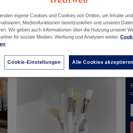
enden eigene Cookies und Cookies von Dritten, um Inhalte un
nalisieren, Medienfunktionen bereitzustellen und unseren Date
ren. Wir geben auch Informationen über die Nutzung unserer W
Deutschland
artner für soziale Medien, Werbung und Analysen weiter.
Cooki
ien
eit keine Buchungen über Treatwell entgegen. Nu
Cookie-Einstellungen
Alle Cookies akzeptiere
n Ihrer Nähe zu finden.
Dort warten viele erstkl