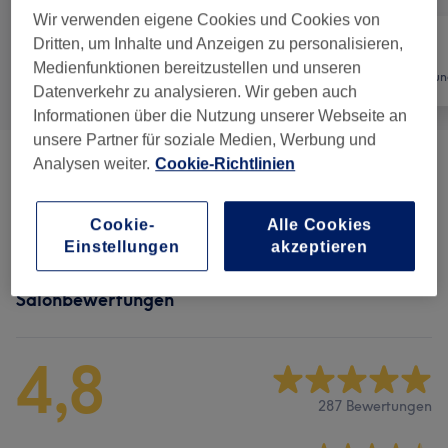
Wir verwenden eigene Cookies und Cookies von
Dritten, um Inhalte und Anzeigen zu personalisieren,
Medienfunktionen bereitzustellen und unseren
Alle
Friseur
Haarentfernun
Datenverkehr zu analysieren. Wir geben auch
Informationen über die Nutzung unserer Webseite an
unsere Partner für soziale Medien, Werbung und
Analysen weiter.
Cookie-Richtlinien
Herren - Haarschnitte & Stylings.
(
5
)
ab 15 €
Kinder - Haarschnitte & Stylings
(
1
)
16 €
Cookie-
Alle Cookies
Einstellungen
akzeptieren
Salonbewertungen
4,8
287 Bewertungen