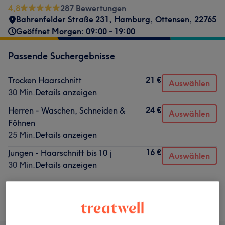
4,8
287 Bewertungen
Bahrenfelder Straße 231
,
Hamburg, Ottensen
,
22765
Geöffnet Morgen: 09:00 - 19:00
Passende Suchergebnisse
21 €
Trocken Haarschnitt
Auswählen
30 Min.
Details anzeigen
24 €
Herren - Waschen, Schneiden &
Auswählen
Föhnen
25 Min.
Details anzeigen
16 €
Jungen - Haarschnitt bis 10 j
Auswählen
30 Min.
Details anzeigen
Nicht gefunden wonach du gesucht hast?
Alle Services