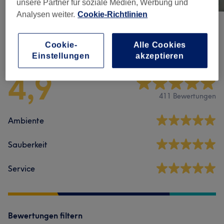
unsere Partner für soziale Medien, Werbung und
Analysen weiter.
Cookie-Richtlinien
Salonbewertungen
Cookie-
Alle Cookies
Einstellungen
akzeptieren
4,9
411 Bewertungen
Ambiente
Sauberkeit
Service
Bewertungen filtern