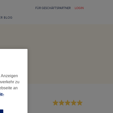
FÜR GESCHÄFTSPARTNER
LOGIN
ER BLOG
d Anzeigen
nverkehr zu
ebseite an
e-
rvice