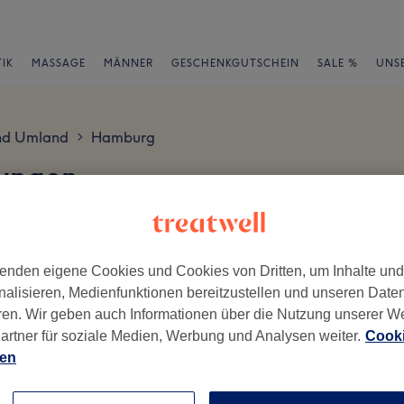
IK
MASSAGE
MÄNNER
GESCHENKGUTSCHEIN
SALE %
UNS
nd Umland
Hamburg
>
ungen
en
enden eigene Cookies und Cookies von Dritten, um Inhalte un
nalisieren, Medienfunktionen bereitzustellen und unseren Date
ren. Wir geben auch Informationen über die Nutzung unserer W
artner für soziale Medien, Werbung und Analysen weiter.
Cooki
ch geschrieben.
ien
Ambiente
Se