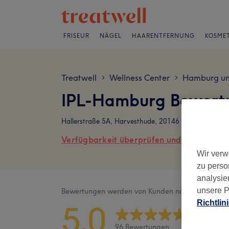
FRISEUR
NÄGEL
HAARENTFERNUNG
KOSMET
Treatwell
Wellness Center
Hamburg u
>
>
IPL-Hamburg Bewert
Hallerstraße 5A, Harvesthude, 20146 Hamburg
Verfügbarkeit überprüfen und online buch
Wir verw
zu perso
analysie
unsere P
Bewertungen werden von Kunden nach ihrem Besu
Richtlin
5,0
96 Bewertungen