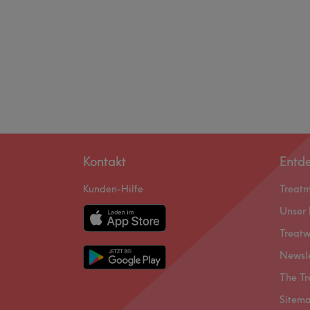
Kontakt
Entd
Kunden-Hilfe
Treat
Unser 
Treatw
Newsl
The Tr
Sitem