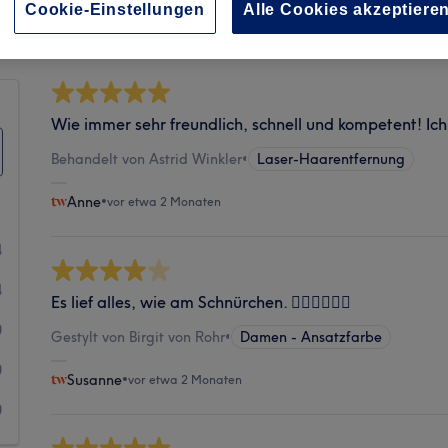
Sauberkeit
Cookie-Einstellungen
Alle Cookies akzeptiere
Wie immer sehr freundlich, schnell und kompetent! I
Behandelt von Astrid Winkler
•
Laser-Haarentfernung
Anne
•
vor etwa 2 Monaten
4
4
Es lief alles, wie am Schnürchen. 👍🏻👍🏻👍🏻
0
Gestylt von Birgit von Rohr
•
Damen - Ansatzfarbe
0
Susanne
•
vor etwa 2 Monaten
0