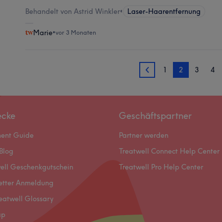
Behandelt von Astrid Winkler
•
Laser-Haarentfernung
Marie
•
vor 3 Monaten
1
2
3
4
1
ecke
Geschäftspartner
ment Guide
Partner werden
Blog
Treatwell Connect Help Center
ell Geschenkgutschein
Treatwell Pro Help Center
etter Anmeldung
eatwell Glossary
ap