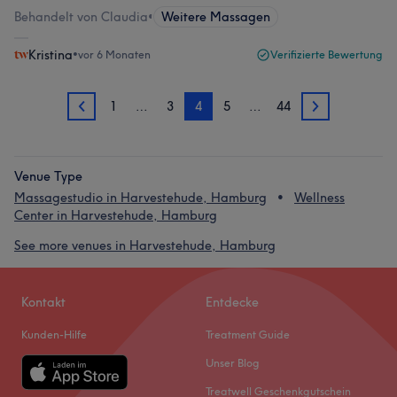
Behandelt von Claudia
•
Weitere Massagen
Kristina
•
vor 6 Monaten
Verifizierte Bewertung
1
…
3
4
5
…
44
3
5
Venue Type
Massagestudio in Harvestehude, Hamburg
Wellness
Center in Harvestehude, Hamburg
See more venues in Harvestehude, Hamburg
Kontakt
Entdecke
Kunden-Hilfe
Treatment Guide
Unser Blog
Treatwell Geschenkgutschein