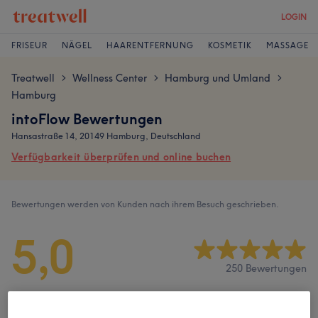
LOGIN
FRISEUR
NÄGEL
HAARENTFERNUNG
KOSMETIK
MASSAGE
Treatwell
Wellness Center
Hamburg und Umland
>
>
>
Hamburg
intoFlow Bewertungen
Hansastraße 14, 20149 Hamburg, Deutschland
Verfügbarkeit überprüfen und online buchen
Bewertungen werden von Kunden nach ihrem Besuch geschrieben.
5,0
250 Bewertungen
Ambiente