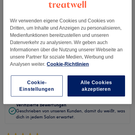
Sauberkeit
Wir verwenden eigene Cookies und Cookies von
Service
Dritten, um Inhalte und Anzeigen zu personalisieren,
Medienfunktionen bereitzustellen und unseren
Datenverkehr zu analysieren. Wir geben auch
Informationen über die Nutzung unserer Webseite an
Bewertungen filtern
unsere Partner für soziale Medien, Werbung und
Analysen weiter.
Cookie-Richtlinien
Behandlung
Alle Bewertungen
Cookie-
Alle Cookies
Bewertung
Nach Sternen filtern
Einstellungen
akzeptieren
Verifizierte Bewertungen
Geschrieben von unseren Kunden, damit du weißt, was
dich in jedem Salon erwartet.