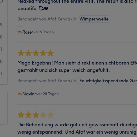
relaxed throughout the entire visit. The result is also 
beautiful 🥰❤️
Behandelt von Afaf Kendakji
•
Wimpernwelle
39
Rose
•
vor 9 Tagen
0
1
0
Mega Ergebnis! Man sieht direkt einen sichtbaren Eff
gestrahlt und sich super weich angefühlt.
1
Behandelt von Afaf Kendakji
•
Feuchtigkeitsspendende Ge
Navin
•
vor 28 Tagen
Die Behandlung wurde gut und gewissenhaft durchgef
wenig entspannend. Und Afaf war ein wenig unruhig i