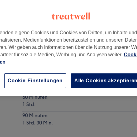
enden eigene Cookies und Cookies von Dritten, um Inhalte un
nalisieren, Medienfunktionen bereitzustellen und unseren Date
fragen könnt ihr mich jederzeit gerne über WhatsApp konta
ren. Wir geben auch Informationen über die Nutzung unserer W
artner für soziale Medien, Werbung und Analysen weiter.
Cooki
ien
Schröpfen
Cookie-Einstellungen
Alle Cookies akzeptiere
Details anzeigen
60 Minuten
1 Std.
90 Minuten
1 Std. 30 Min.