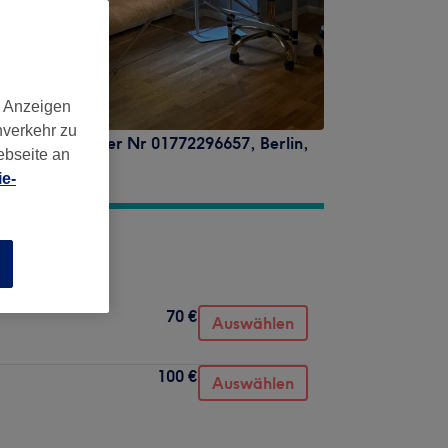
d Anzeigen
nverkehr zu
ktieren unter der Nr 01772296657
,
Berlin
,
ebseite an
e-
n
70 €
Auswählen
100 €
Auswählen