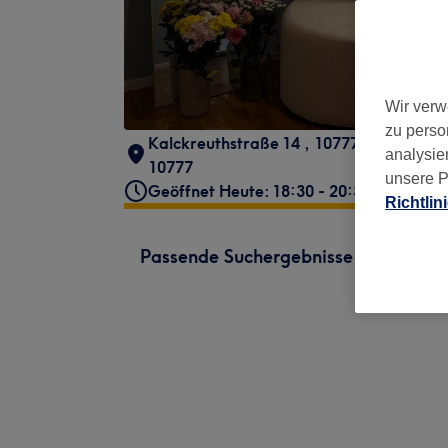
Wir verw
zu perso
Kalckreuthstraße 14
,
10777 Berlin
,
Bei 
analysie
10777
unsere P
Geöffnet Heute: 18:30 - 20:30
Richtlin
Passende Suchergebnisse