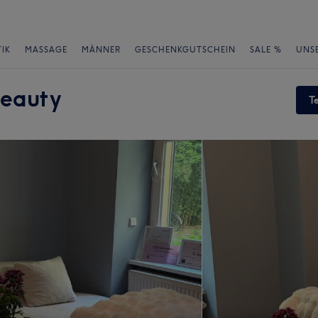
IK
MASSAGE
MÄNNER
GESCHENKGUTSCHEIN
SALE %
UNS
Beauty
T