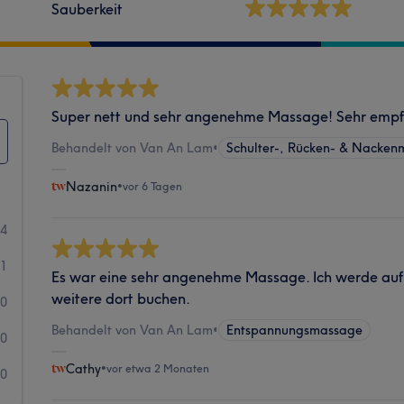
Sauberkeit
Super nett und sehr angenehme Massage! Sehr empf
Behandelt von Van An Lam
•
Schulter-, Rücken- & Nacke
Nazanin
•
vor 6 Tagen
34
1
Es war eine sehr angenehme Massage. Ich werde auf 
weitere dort buchen.
0
Behandelt von Van An Lam
•
Entspannungsmassage
0
Cathy
•
vor etwa 2 Monaten
0