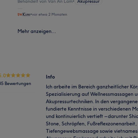
Behandelt von Van An Lam
•
Akupressur
Kim
•
vor etwa 2 Monaten
Mehr anzeigen...
5.0
Info
35 Bewertungen
Ich arbeite im Bereich ganzheitlicher Kö
Spezialisierung auf Wellnessmassagen u
Akupressurtechniken. In den vergangene
fundierte Kenntnisse in verschiedenen 
und kontinuierlich vertieft – darunter S
Stone, Schröpfen, Fußreflexzonenarbeit,
Tiefengewebsmassage sowie vietnamesi