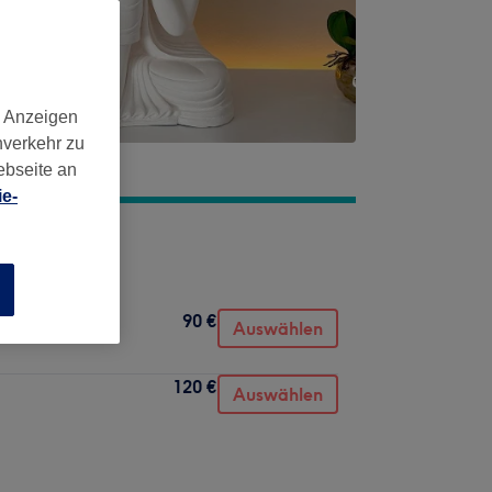
d Anzeigen
nverkehr zu
ebseite an
e-
n
90 €
Auswählen
120 €
Auswählen