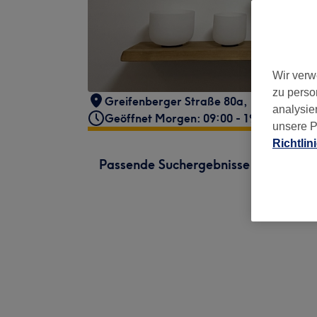
Wir verw
zu perso
Greifenberger Straße 80a
,
Hamburg
,
2
analysie
Geöffnet Morgen: 09:00 - 19:00
unsere P
Richtlin
Passende Suchergebnisse