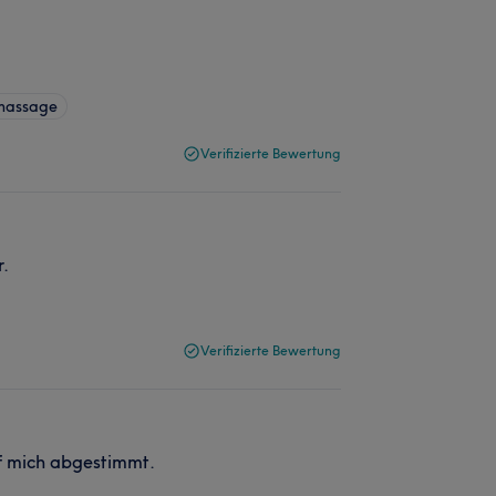
nmassage
Verifizierte Bewertung
r.
Verifizierte Bewertung
f mich abgestimmt.