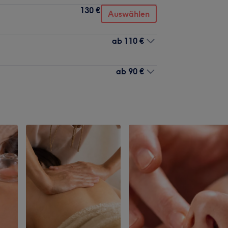
130 €
Auswählen
ab
110 €
ab
90 €