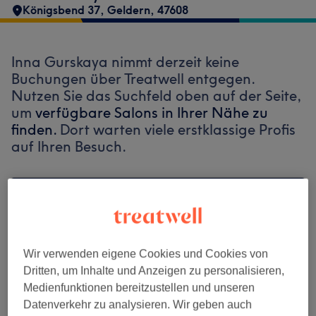
Königsbend 37
,
Geldern
,
47608
Inna Gurskaya nimmt derzeit keine
Buchungen über Treatwell entgegen.
Nutzen Sie das Suchfeld oben auf der Seite,
um
verfügbare Salons in Ihrer Nähe zu
finden.
Dort warten viele erstklassige Profis
auf Ihren Besuch.
Finde die besten Salons in deiner Nähe
Wir verwenden eigene Cookies und Cookies von
Dritten, um Inhalte und Anzeigen zu personalisieren,
Auf Treatwell finden
Medienfunktionen bereitzustellen und unseren
Datenverkehr zu analysieren. Wir geben auch