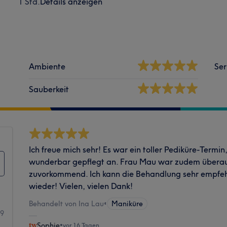
1 Std.
Details anzeigen
Ambiente
Ser
Sauberkeit
Ich freue mich sehr! Es war ein toller Pediküre-Termin
wunderbar gepflegt an. Frau Mau war zudem überaus
zuvorkommend. Ich kann die Behandlung sehr empfe
wieder! Vielen, vielen Dank!
Behandelt von Ina Lau
•
Maniküre
89
Sophie
•
vor 16 Tagen