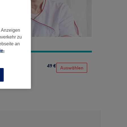
d Anzeigen
nverkehr zu
ebseite an
e-
49 €
Auswählen
n