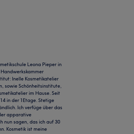
osmetikschule Leona Pieper in
der Handwerkskammer
tut: Inelle Kosmetikatelier
n, sowie Schönheitsinstitute,
metikatelier im Hause. Seit
14 in der 1Etage. Stetige
ändlich. Ich verfüge über das
der apparative
h nun sagen, das ich auf 30
nn. Kosmetik ist meine