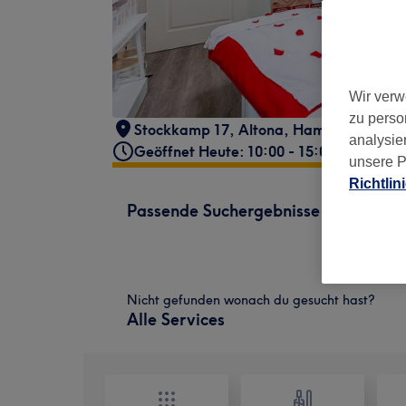
Wir verw
zu perso
Stockkamp 17
,
Altona
,
Hamburg
,
2260
analysie
Geöffnet Heute: 10:00 - 15:00
unsere P
Richtlin
Passende Suchergebnisse
Nicht gefunden wonach du gesucht hast?
Alle Services