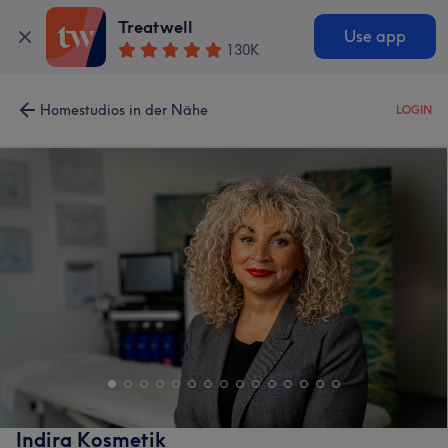
Treatwell
Use app
130K
Homestudios in der Nähe
LOGIN
Indira Kosmetik