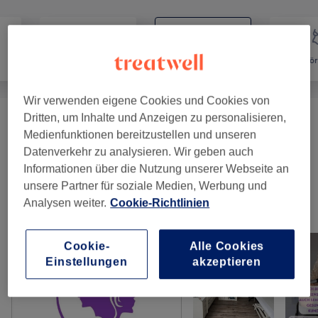
Haarentfernung
Gesicht
Kör
Wir verwenden eigene Cookies und Cookies von
Dritten, um Inhalte und Anzeigen zu personalisieren,
Beratung Kostenlos
(
1
)
0,01 €
Medienfunktionen bereitzustellen und unseren
Datenverkehr zu analysieren. Wir geben auch
Gesichtsbehandlungen
(
5
)
ab 79 €
Informationen über die Nutzung unserer Webseite an
unsere Partner für soziale Medien, Werbung und
Analysen weiter.
Cookie-Richtlinien
Unsere Arbeit
Bild anklicken für weitere Details
Cookie-
Alle Cookies
Einstellungen
akzeptieren