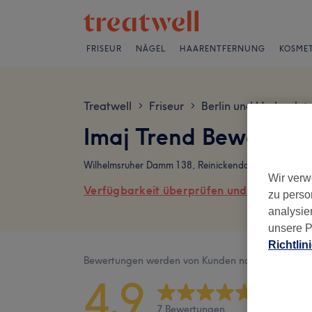
FRISEUR
NÄGEL
HAARENTFERNUNG
KOSMET
Treatwell
Friseur
Berlin und Umland
>
>
>
Imaj Trend Bewertun
Wilhelmsruher Damm 138, Reinickendorf, 13439 Berli
Wir verw
Verfügbarkeit überprüfen und online buch
zu perso
analysie
unsere P
Richtlin
Bewertungen werden von Kunden nach ihrem Besu
4,9
7 Bewertungen