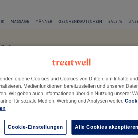
IK
MASSAGE
MÄNNER
GESCHENKGUTSCHEIN
SALE %
UNS
Berlin
gen
n
enden eigene Cookies und Cookies von Dritten, um Inhalte un
en
nalisieren, Medienfunktionen bereitzustellen und unseren Date
ren. Wir geben auch Informationen über die Nutzung unserer W
artner für soziale Medien, Werbung und Analysen weiter.
Cooki
ien
ch geschrieben.
Ambiente
Se
Cookie-Einstellungen
Alle Cookies akzeptiere