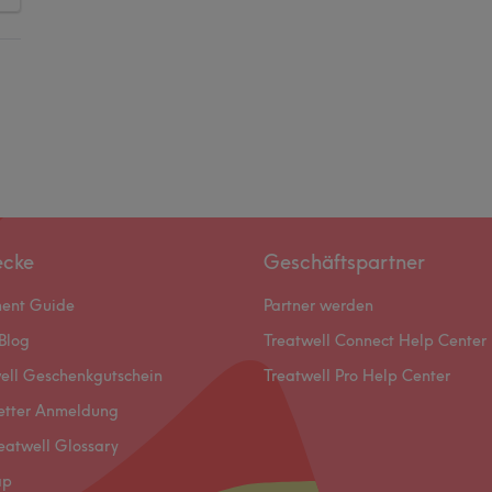
ecke
Geschäftspartner
ment Guide
Partner werden
Blog
Treatwell Connect Help Center
ell Geschenkgutschein
Treatwell Pro Help Center
etter Anmeldung
eatwell Glossary
ap