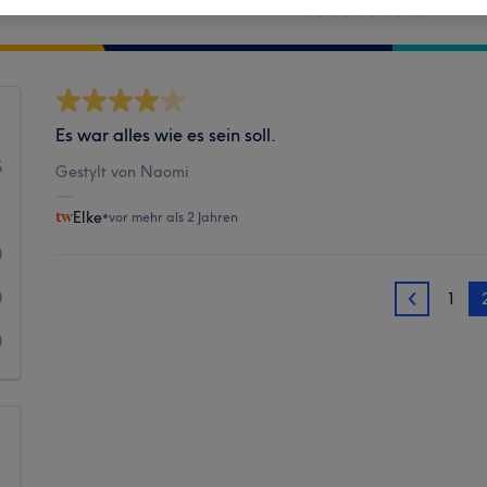
Sauberkeit
Es war alles wie es sein soll.
5
Gestylt von Naomi
1
Elke
•
vor mehr als 2 Jahren
0
0
1
1
0