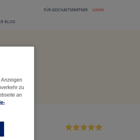
FÜR GESCHÄFTSPARTNER
LOGIN
ER BLOG
d Anzeigen
nverkehr zu
ebseite an
e-
rvice
n