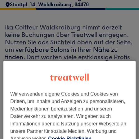
Stadtpl. 14
,
Waldkraiburg
,
84478
Ika Coiffeur Waldkraiburg nimmt derzeit
keine Buchungen über Treatwell entgegen.
Nutzen Sie das Suchfeld oben auf der Seite,
um
verfügbare Salons in Ihrer Nähe zu
finden.
Dort warten viele erstklassige Profis
auf Ihren Besuch.
Finde die besten Salons in deiner Nähe
Wir verwenden eigene Cookies und Cookies von
Dritten, um Inhalte und Anzeigen zu personalisieren,
Medienfunktionen bereitzustellen und unseren
Datenverkehr zu analysieren. Wir geben auch
Auf Treatwell finden
Informationen über die Nutzung unserer Webseite an
unsere Partner für soziale Medien, Werbung und
Analysen weiter.
Cookie-Richtlinien