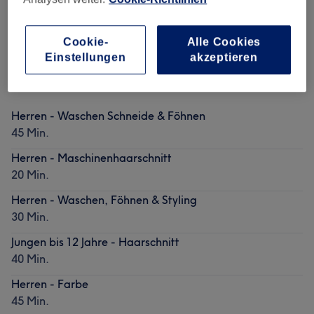
Mehr Salons anzeigen
Cookie-
Alle Cookies
Einstellungen
akzeptieren
Beliebte Services
Herren - Waschen Schneide & Föhnen
45 Min.
Herren - Maschinenhaarschnitt
20 Min.
Herren - Waschen, Föhnen & Styling
30 Min.
Jungen bis 12 Jahre - Haarschnitt
40 Min.
Herren - Farbe
45 Min.