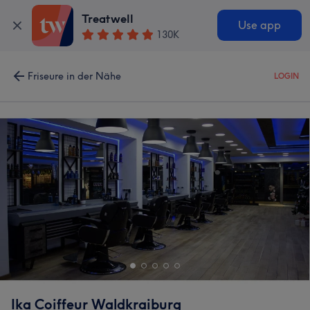
Treatwell
Use app
130K
Friseure in der Nähe
LOGIN
Ika Coiffeur Waldkraiburg