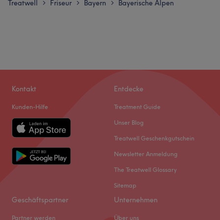
Treatwell
Friseur
Bayern
Bayerische Alpen
>
>
>
Kontakt
Entdecke
Kunden-Hilfe
Treatment Guide
Unser Blog
Treatwell Geschenkgutschein
Newsletter Anmeldung
The Treatwell Glossary
Sitemap
Geschäftspartner
Unternehmen
Partner werden
Über uns