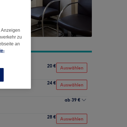
d Anzeigen
nverkehr zu
ebseite an
e-
20 €
Auswählen
n
24 €
Auswählen
ab
39 €
28 €
Auswählen