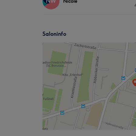
NW
Nicole
Saloninfo