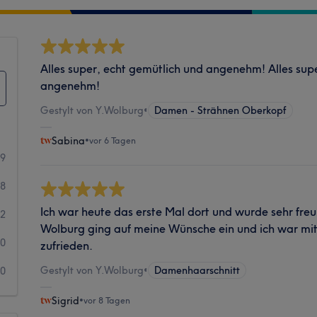
Alles super, echt gemütlich und angenehm! Alles sup
angenehm!
Gestylt von Y.Wolburg
•
Damen - Strähnen Oberkopf
Sabina
•
vor 6 Tagen
79
28
Ich war heute das erste Mal dort und wurde sehr freu
2
Wolburg ging auf meine Wünsche ein und ich war mi
0
zufrieden.
Gestylt von Y.Wolburg
•
Damenhaarschnitt
0
Sigrid
•
vor 8 Tagen