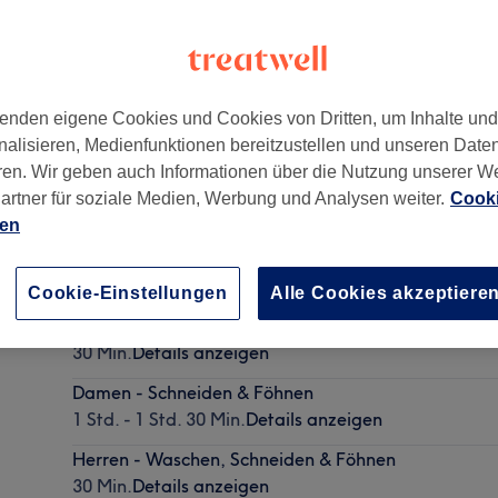
enden eigene Cookies und Cookies von Dritten, um Inhalte un
nalisieren, Medienfunktionen bereitzustellen und unseren Date
richsfelde
,
10315
ren. Wir geben auch Informationen über die Nutzung unserer W
artner für soziale Medien, Werbung und Analysen weiter.
Cooki
ien
Maschinenhaarschnitt plus Waschen
30 Min.
Details anzeigen
Cookie-Einstellungen
Alle Cookies akzeptiere
Herren - Trockenhaarschnitt plus Waschen
30 Min.
Details anzeigen
Damen - Schneiden & Föhnen
1 Std. - 1 Std. 30 Min.
Details anzeigen
Herren - Waschen, Schneiden & Föhnen
30 Min.
Details anzeigen