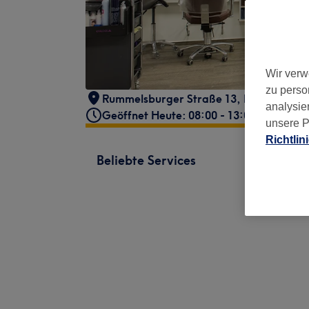
Wir verw
zu perso
Rummelsburger Straße 13
,
Berlin, Fried
analysie
Geöffnet Heute: 08:00 - 13:00
unsere P
Richtlin
Beliebte Services