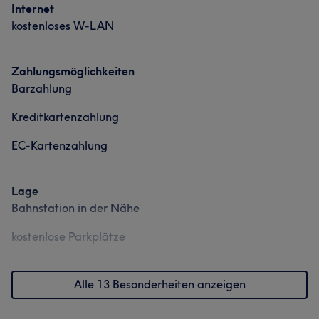
Internet
Was unsere Kunden über Tamara sagen
kostenloses W-LAN
Sympathisch
17
Kompetent
16
Professionell
15
Zahlungsmöglichkeiten
Herzlich
12
Barzahlung
Kreditkartenzahlung
EC-Kartenzahlung
Was unsere Kunden über Nadine sagen
Lage
Professionell
19
Herzlich
16
Talentiert
14
Bahnstation in der Nähe
Kompetent
13
kostenlose Parkplätze
Alle 13 Besonderheiten anzeigen