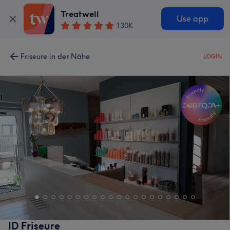
Treatwell
Use app
130K
Friseure in der Nähe
LOGIN
ID Friseure