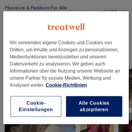
Maniküre & Pediküre Für Alle
ab 12 €
Geschlechter
(
1
)
Wellness Angebote Für Alle
ab 25 €
Geschlechter
(
2
)
Wir verwenden eigene Cookies und Cookies von
Dritten, um Inhalte und Anzeigen zu personalisieren,
Unsere Arbeit
Medienfunktionen bereitzustellen und unseren
Bild anklicken für weitere Details
Datenverkehr zu analysieren. Wir geben auch
Informationen über die Nutzung unserer Webseite an
unsere Partner für soziale Medien, Werbung und
Analysen weiter.
Cookie-Richtlinien
Cookie-
Alle Cookies
Einstellungen
akzeptieren