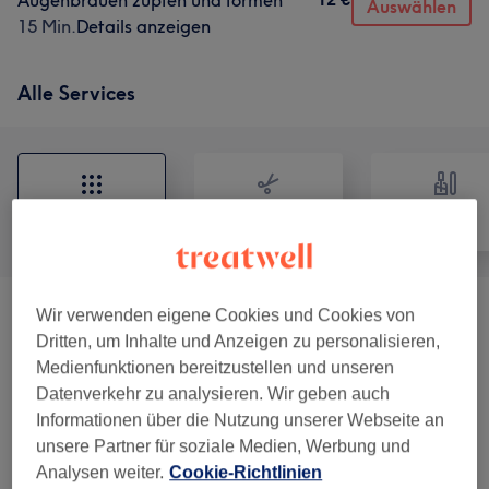
Augenbrauen zupfen und formen
Auswählen
15 Min.
Details anzeigen
Alle Services
Alle
Friseur
Nägel
Wir verwenden eigene Cookies und Cookies von
Hausbesuche
(
1
)
31 €
Dritten, um Inhalte und Anzeigen zu personalisieren,
Medienfunktionen bereitzustellen und unseren
Haarschnitte & Stylings Für Alle
ab 5 €
Datenverkehr zu analysieren. Wir geben auch
Geschlechter
(
9
)
Informationen über die Nutzung unserer Webseite an
unsere Partner für soziale Medien, Werbung und
Festfrisuren/Stylings/Bräute
(
5
)
ab 45 €
Analysen weiter.
Cookie-Richtlinien