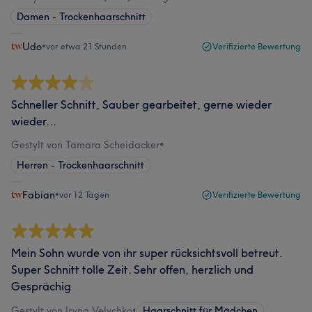
Damen - Trockenhaarschnitt
Udo
•
vor etwa 21 Stunden
Verifizierte Bewertung
Schneller Schnitt, Sauber gearbeitet, gerne wieder
wieder…
Gestylt von Tamara Scheidacker
•
Herren - Trockenhaarschnitt
Fabian
•
vor 12 Tagen
Verifizierte Bewertung
Mein Sohn wurde von ihr super rücksichtsvoll betreut.
Super Schnitt tolle Zeit. Sehr offen, herzlich und
Gesprächig
Gestylt von Iryna Velychko
•
Haarschnitt für Mädchen