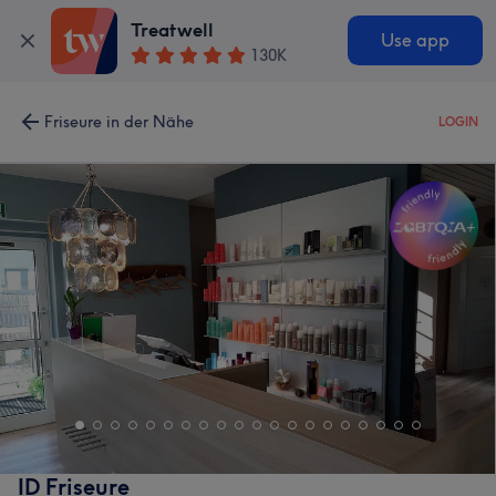
Treatwell
Use app
130K
Friseure in der Nähe
LOGIN
ID Friseure