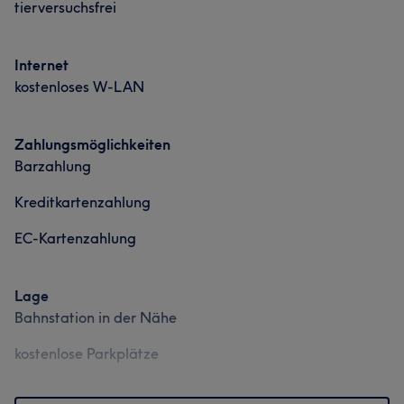
tierversuchsfrei
Internet
Was unsere Kunden über Tamara sagen
kostenloses W-LAN
Sympathisch
17
Kompetent
16
Professionell
15
Zahlungsmöglichkeiten
Herzlich
12
Barzahlung
Kreditkartenzahlung
EC-Kartenzahlung
Was unsere Kunden über Nadine sagen
Lage
Professionell
19
Herzlich
16
Talentiert
14
Bahnstation in der Nähe
Kompetent
13
kostenlose Parkplätze