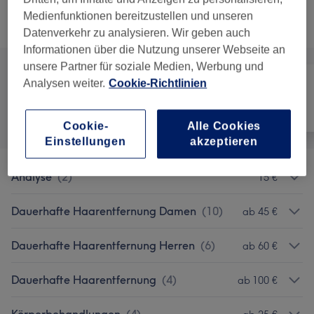
Medienfunktionen bereitzustellen und unseren
Alle Services
Datenverkehr zu analysieren. Wir geben auch
Informationen über die Nutzung unserer Webseite an
unsere Partner für soziale Medien, Werbung und
Analysen weiter.
Cookie-Richtlinien
Alle
Friseur
Nägel
Cookie-
Alle Cookies
Einstellungen
akzeptieren
Analyse
(
2
)
15 €
Dauerhafte Haarentfernung Damen
(
10
)
ab 45 €
Dauerhafte Haarentfernung Herren
(
6
)
ab 60 €
Dauerhafte Haarentfernung
(
4
)
ab 100 €