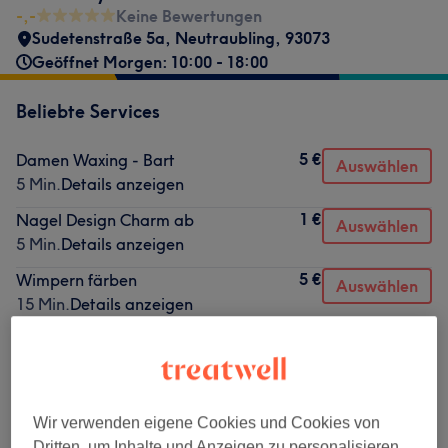
-,-
Keine Bewertungen
Sudetenstraße 5a
,
Neutraubling
,
93073
Geöffnet Morgen: 10:00 - 18:00
Beliebte Services
5 €
Damen Waxing - Bart
Auswählen
5 Min.
Details anzeigen
1 €
Nagel Design Charm ab
Auswählen
5 Min.
Details anzeigen
5 €
Wimpern färben
Auswählen
15 Min.
Details anzeigen
15 €
Haaranalyse
Auswählen
15 Min.
Details anzeigen
15 €
Hautanalyse
Auswählen
Wir verwenden eigene Cookies und Cookies von
15 Min.
Details anzeigen
Dritten, um Inhalte und Anzeigen zu personalisieren,