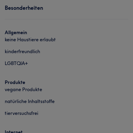
Haarentfernung
Kosmetische Zahnmedizin
Besonderheiten
Nägel
Körper
Friseur
Gesicht
Massage
Haarentfernung
Allgemein
Kosmetische Zahnmedizin
keine Haustiere erlaubt
kinderfreundlich
LGBTQIA+
Produkte
vegane Produkte
natürliche Inhaltsstoffe
tierversuchsfrei
Internet