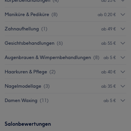
Körperbehandlungen
(
4
)
ab 25 €
Maniküre & Pediküre
(
8
)
ab 0,20 €
Zahnaufhellung
(
1
)
ab 49 €
Gesichtsbehandlungen
(
6
)
ab 55 €
Augenbrauen & Wimpernbehandlungen
(
8
)
ab 5 €
Haarkuren & Pflege
(
2
)
ab 40 €
Nagelmodellage
(
3
)
ab 35 €
Damen Waxing
(
11
)
ab 5 €
Salonbewertungen