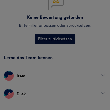
Keine Bewertung gefunden
Bitte Filter anpassen oder zurücksetzen.
Filter zurücksetzen
Lerne das Team kennen
I
Irem
Services
D
Dilek
Nägel
Körper
Friseur
Gesicht
Services