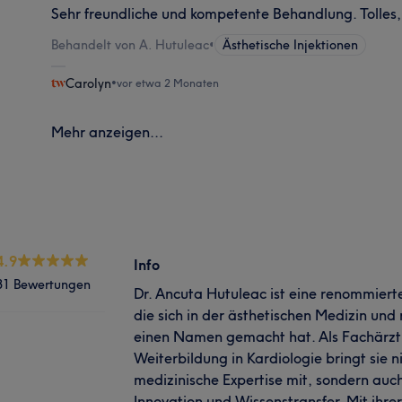
Sehr freundliche und kompetente Behandlung. Tolles, 
Behandelt von A. Hutuleac
•
Ästhetische Injektionen
Carolyn
•
vor etwa 2 Monaten
Mehr anzeigen...
4.9
Info
31 Bewertungen
Dr. Ancuta Hutuleac ist eine renommiert
die sich in der ästhetischen Medizin und
einen Namen gemacht hat. Als Fachärztin
Weiterbildung in Kardiologie bringt sie n
medizinische Expertise mit, sondern auch
Innovation und Wissenstransfer. Mit ihre