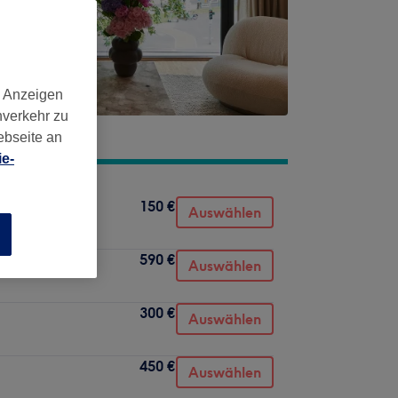
d Anzeigen
nverkehr zu
ebseite an
e-
150 €
Auswählen
n
590 €
Auswählen
300 €
Auswählen
450 €
Auswählen