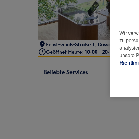
Wir verw
zu perso
Ernst-Gnoß-Straße 1
,
Düsseldorf
,
4021
analysie
Geöffnet Heute: 10:00 - 20:00
unsere P
Richtlin
Beliebte Services