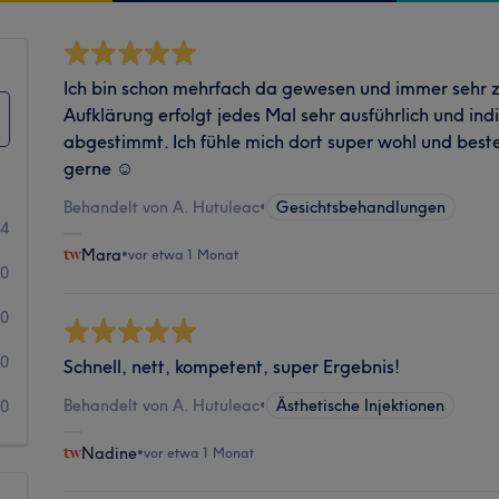
Ich bin schon mehrfach da gewesen und immer sehr z
Aufklärung erfolgt jedes Mal sehr ausführlich und indi
abgestimmt. Ich fühle mich dort super wohl und bes
gerne ☺️
Behandelt von A. Hutuleac
•
Gesichtsbehandlungen
34
Mara
•
vor etwa 1 Monat
0
0
0
Schnell, nett, kompetent, super Ergebnis!
Behandelt von A. Hutuleac
•
Ästhetische Injektionen
0
Nadine
•
vor etwa 1 Monat