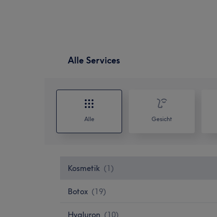
Alle Services
Alle
Gesicht
Kosmetik
(
1
)
Botox
(
19
)
Hyaluron
(
10
)