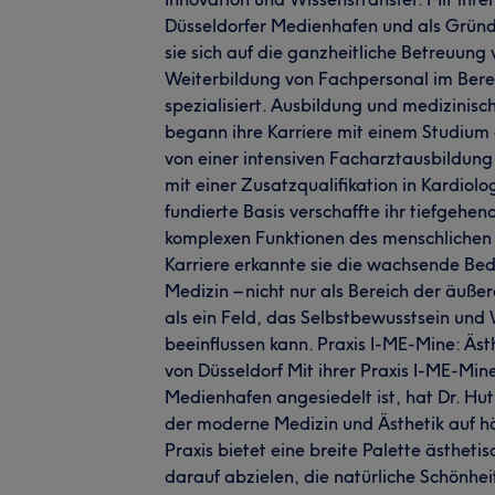
Düsseldorfer Medienhafen und als Grü
sie sich auf die ganzheitliche Betreuung
Weiterbildung von Fachpersonal im Bere
spezialisiert. Ausbildung und medizinis
begann ihre Karriere mit einem Studium
von einer intensiven Facharztausbildung i
mit einer Zusatzqualifikation in Kardiolo
fundierte Basis verschaffte ihr tiefgehe
komplexen Funktionen des menschlichen K
Karriere erkannte sie die wachsende Be
Medizin – nicht nur als Bereich der äuß
als ein Feld, das Selbstbewusstsein und
beeinflussen kann. Praxis I-ME-Mine: Äs
von Düsseldorf Mit ihrer Praxis I-ME-Mine
Medienhafen angesiedelt ist, hat Dr. Hu
der moderne Medizin und Ästhetik auf h
Praxis bietet eine breite Palette ästhet
darauf abzielen, die natürliche Schönhei