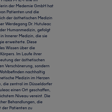
nderin der Medemie GmbH hat
 von Patienten und die
ich der ästhetischen Medizin
cher Werdegang Dr. Hutuleac
 der Humanmedizin, gefolgt
n Innerer Medizin, die sie
gie erweiterte. Diese
ndes Wissen über die
örpers. Im Laufe ihrer
deutung der ästhetischen
eren Verschönerung, sondern
 Wohlbefinden nachhaltig
thetische Medizin im Herzen
, die zentral im Düsseldorfer
tuleac einen Ort geschaffen,
öchstem Niveau vereint. Die
ischer Behandlungen, die
t der Patienten zu