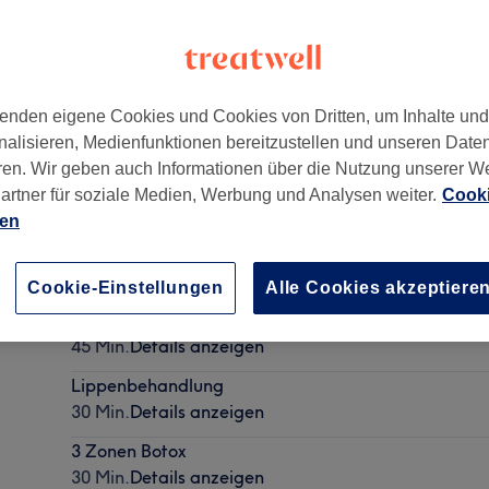
enden eigene Cookies und Cookies von Dritten, um Inhalte un
nalisieren, Medienfunktionen bereitzustellen und unseren Date
9
ren. Wir geben auch Informationen über die Nutzung unserer W
artner für soziale Medien, Werbung und Analysen weiter.
Cooki
ien
Stirnfalten Botox
30 Min.
Details anzeigen
Cookie-Einstellungen
Alle Cookies akzeptiere
Sculptra Gesicht
45 Min.
Details anzeigen
Lippenbehandlung
30 Min.
Details anzeigen
3 Zonen Botox
30 Min.
Details anzeigen