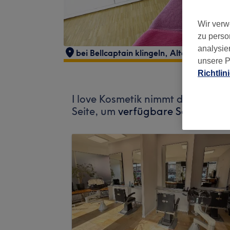
Wir verw
zu perso
analysie
bei Bellcaptain klingeln
,
Alter Teichweg
unsere P
Richtlin
I love Kosmetik nimmt derzeit k
Seite, um
verfügbare Salons in I