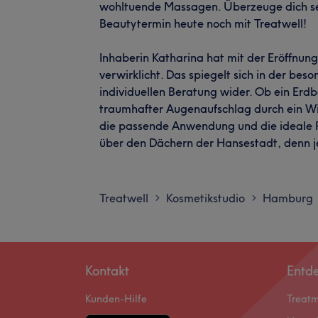
wohltuende Massagen. Überzeuge dich se
Beautytermin heute noch mit Treatwell!
Inhaberin Katharina hat mit der Eröffnun
verwirklicht. Das spiegelt sich in der bes
individuellen Beratung wider. Ob ein Erdbe
traumhafter Augenaufschlag durch ein Wimp
die passende Anwendung und die ideale 
über den Dächern der Hansestadt, denn je
Treatwell
Kosmetikstudio
Hamburg
>
>
Kontakt
Entd
Kunden-Hilfe
Treat