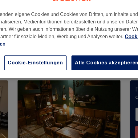
enden eigene Cookies und Cookies von Dritten, um Inhalte un
nalisieren, Medienfunktionen bereitzustellen und unseren Date
ren. Wir geben auch Informationen über die Nutzung unserer W
 25
,
Barmbek-Süd
,
Hamburg
,
22081
artner für soziale Medien, Werbung und Analysen weiter.
Cooki
ien
eine Buchungen über Treatwell entgegen. Nutzen 
Cookie-Einstellungen
Alle Cookies akzeptiere
hrer Nähe zu finden.
Dort warten viele erstklassi