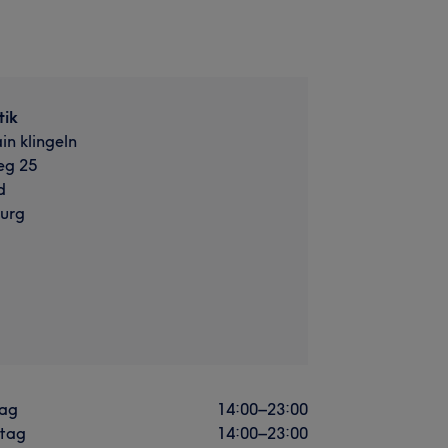
tik
in klingeln
eg 25
d
urg
ag
14:00
–
23:00
stag
14:00
–
23:00