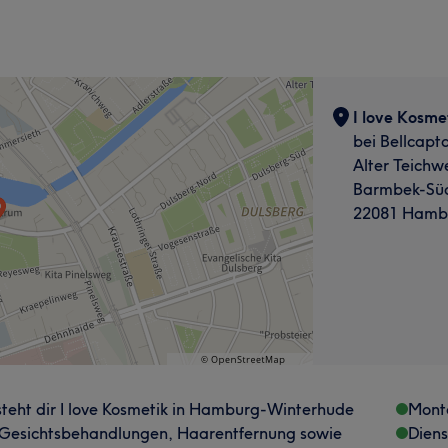
I love Kosme
bei Bellcapta
Alter Teichw
Barmbek-Sü
22081 Hamb
steht dir I love Kosmetik in Hamburg-Winterhude
Mont
ge Gesichtsbehandlungen, Haarentfernung sowie
Dien