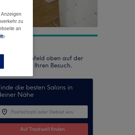
d Anzeigen
nverkehr zu
ebseite an
e-
Sie das Suchfeld oben auf der
n
ge Profis auf Ihren Besuch.
Finde die besten Salons in
deiner Nähe
Auf Treatwell finden