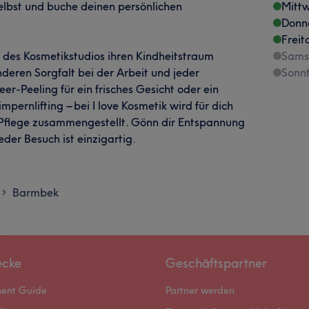
lbst und buche deinen persönlichen
Mitt
Donn
Freit
g des Kosmetikstudios ihren Kindheitstraum
Sams
onderen Sorgfalt bei der Arbeit und jeder
Sonn
er-Peeling für ein frisches Gesicht oder ein
ernlifting – bei I love Kosmetik wird für dich
Pflege zusammengestellt. Gönn dir Entspannung
der Besuch ist einzigartig.
Barmbek
>
ecke
Geschäftspartner
ment Guide
Partner werden