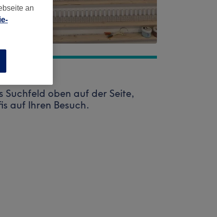
ebseite an
e-
n
 Suchfeld oben auf der Seite,
fis auf Ihren Besuch.