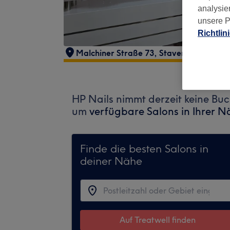
analysie
unsere P
Richtlin
Malchiner Straße 73
,
Stavenhagen
,
171
HP Nails nimmt derzeit keine Bu
um
verfügbare Salons in Ihrer N
Finde die besten Salons in
deiner Nähe
Auf Treatwell finden