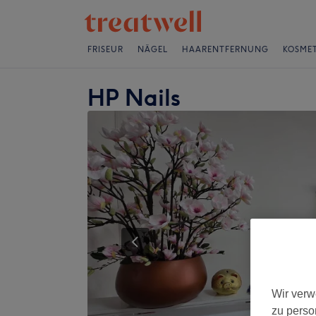
FRISEUR
NÄGEL
HAARENTFERNUNG
KOSMET
HP Nails
Wir verw
zu perso