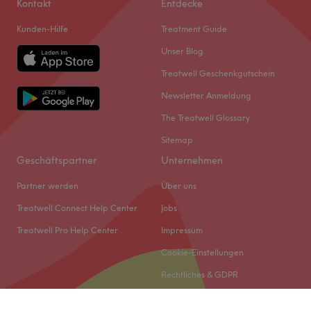
Kontakt
Entdecke
Kunden-Hilfe
Treatment Guide
Unser Blog
Treatwell Geschenkgutschein
Newsletter Anmeldung
The Treatwell Glossary
Sitemap
Geschäftspartner
Unternehmen
Partner werden
Über uns
Treatwell Connect Help Center
Jobs
Treatwell Pro Help Center
Impressum
Cookie-Einstellungen
Rechtliches & GDPR