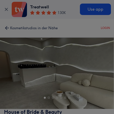
Treatwell
Use app
130K
Kosmetikstudios in der Nähe
LOGIN
House of Bride & Beauty