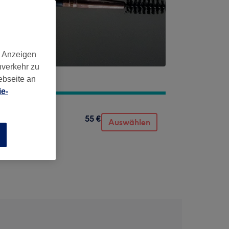
d Anzeigen
nverkehr zu
ebseite an
e-
55 €
Auswählen
n