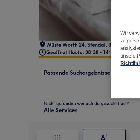
Wir verw
zu perso
Wüste Worth 24
,
Stendal
,
39576
analysie
Geöffnet Heute: 08:30 - 14:45
unsere P
Richtlin
Passende Suchergebnisse
Nicht gefunden wonach du gesucht hast?
Alle Services