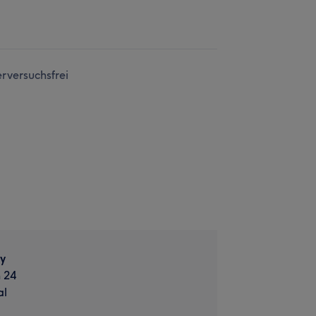
erversuchsfrei
y
 24
al