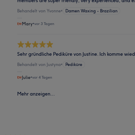
members are super friendly, very experienced, and e
Behandelt von Yvonne
•
Damen Waxing - Brazilian
Mary
•
vor 3 Tagen
Sehr gründliche Pediküre von Justine. Ich komme wied
Behandelt von Justyna
•
Pediküre
Julie
•
vor 4 Tagen
Mehr anzeigen...