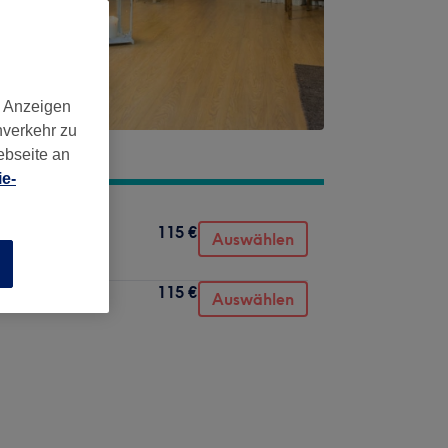
d Anzeigen
nverkehr zu
ebseite an
e-
115 €
Auswählen
n
115 €
Auswählen