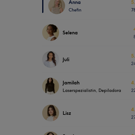
Anna
5
Chefin
7
Selena
5
Juli
2
Jamilah
4
Laserspezialistin, Depiladora
2
4
Lisz
2