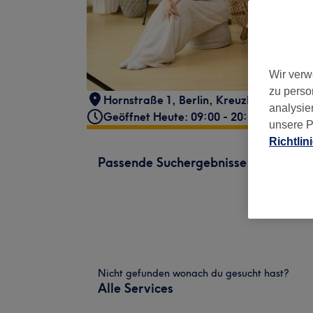
Wir verw
zu perso
Hornstraße 1
,
Berlin, Kreuzberg
,
10963
analysie
Geöffnet Heute: 09:00 - 20:00
unsere P
Richtlin
Passende Suchergebnisse
Nicht gefunden wonach du gesucht hast?
Alle Services