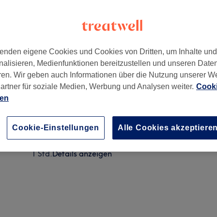
enden eigene Cookies und Cookies von Dritten, um Inhalte un
nalisieren, Medienfunktionen bereitzustellen und unseren Date
ren. Wir geben auch Informationen über die Nutzung unserer W
artner für soziale Medien, Werbung und Analysen weiter.
Cooki
ien
Körperbehandlung / Thalasso MEERESZAUBER
1 Std.
Details anzeigen
Cookie-Einstellungen
Alle Cookies akzeptiere
Körperbehandlung/ Thalasso ALGEN WUNDER
1 Std.
Details anzeigen