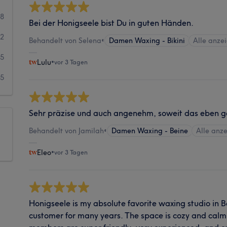
58
Bei der Honigseele bist Du in guten Händen.
32
Behandelt von Selena
•
Damen Waxing - Bikini
Alle anze
5
Lulu
•
vor 3 Tagen
5
Sehr präzise und auch angenehm, soweit das eben g
Behandelt von Jamilah
•
Damen Waxing - Beine
Alle anz
Eleo
•
vor 3 Tagen
Honigseele is my absolute favorite waxing studio in B
customer for many years. The space is cozy and calm