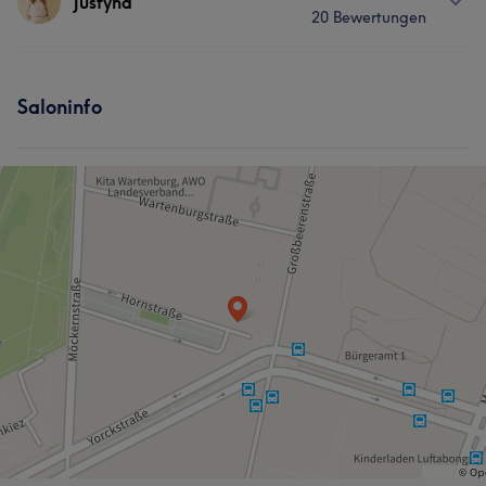
Justyna
20 Bewertungen
Massage
Services
Saloninfo
Nägel
Gesicht
Haarentfernung
Was unsere Kunden über Jamilah sagen
Professionell
14
Kompetent
9
Rücksichtsvoll
8
Freundlich
8