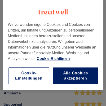
Alle Services
Wir verwenden eigene Cookies und Cookies von
Maniküre & Pediküre
(
22
)
ab 5 €
Dritten, um Inhalte und Anzeigen zu personalisieren,
Medienfunktionen bereitzustellen und unseren
Nagelmodellage
(
2
)
ab 99 €
Datenverkehr zu analysieren. Wir geben auch
Informationen über die Nutzung unserer Webseite an
unsere Partner für soziale Medien, Werbung und
Salonbewertungen
Analysen weiter.
Cookie-Richtlinien
4,9
Cookie-
Alle Cookies
Einstellungen
akzeptieren
1101 Bewertungen
Ambiente
Sauberkeit